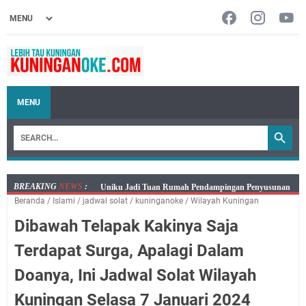
MENU
BREAKING
NEWS
:
Sudahkah Kita Merdeka Dari Hawa Nafsu?
Beranda
/
Islami
/
jadwal solat
/
kuninganoke
/
Wilayah Kuningan
Info Sembako di Pasar Kepuh Kuningan Kamis 6
Dibawah Telapak Kakinya Saja
Agustus 2026, Daging Naik, Telur Turun
Agenda Kegiatan Bupati Kuningan Kamis 6 Agustus
Terdapat Surga, Apalagi Dalam
2026 Ada Tiga Acara
Doanya, Ini Jadwal Solat Wilayah
Kamis 6 Agustus 2026 Mobil Samling Ada di Alun-alun
Luragung, Ini Persyaratan dan Besaran Biayanya
Kuningan Selasa 7 Januari 2024