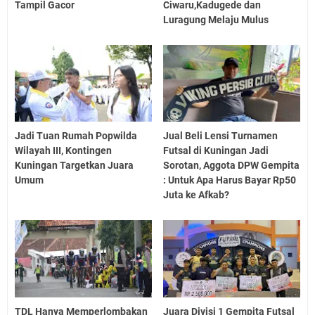
Tampil Gacor
Ciwaru,Kadugede dan
Luragung Melaju Mulus
Jadi Tuan Rumah Popwilda
Jual Beli Lensi Turnamen
Wilayah III, Kontingen
Futsal di Kuningan Jadi
Kuningan Targetkan Juara
Sorotan, Aggota DPW Gempita
Umum
: Untuk Apa Harus Bayar Rp50
Juta ke Afkab?
TDL Hanya Memperlombakan
Juara Divisi 1 Gempita Futsal