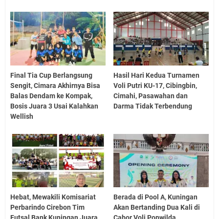
Final Tia Cup Berlangsung
Hasil Hari Kedua Turnamen
Sengit, Cimara Akhirnya Bisa
Voli Putri KU-17, Cibingbin,
Balas Dendam ke Kompak,
Cimahi, Pasawahan dan
Bosis Juara 3 Usai Kalahkan
Darma Tidak Terbendung
Wellish
Hebat, Mewakili Komisariat
Berada di Pool A, Kuningan
Perbarindo Cirebon Tim
Akan Bertanding Dua Kali di
Futsal Bank Kuningan Juara
Cabor Voli Popwilda