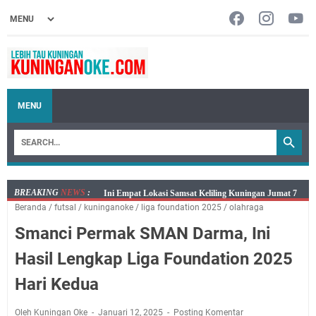
MENU
BREAKING
NEWS
:
Jumat 7 Agustus 2026 Mobil SIM Keliling Ada di
Beranda
/
futsal
/
kuninganoke
/
liga foundation 2025
/
olahraga
Kecamatan Sindangagung
Smanci Permak SMAN Darma, Ini
Embun Pagi Jumat 8 Agustus 2026: Jika Keberkahan
Dicabut Dari Hidupmu, Kamu Akan Tetap Berjalan
Hasil Lengkap Liga Foundation 2025
Kelaparan Meskipun Memiliki Sekarung Penuh Uang
Hari Kedua
Salat Lima Waktu itu Bukan Cuma Kewajiban, Tapi
juga Tempat Beristirahat yang Paling Menenangkan, Ini
Oleh Kuningan Oke
Januari 12, 2025
Posting Komentar