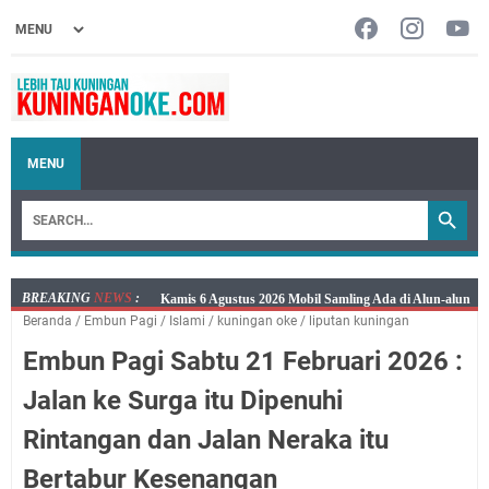
MENU
BREAKING
NEWS
:
Layanan Mobil Samsat Keliling Kuningan Kamis 6
Beranda
/
‌Embun Pagi
/
Islami
/
kuningan oke
/
liputan kuningan
Agustus 2026 Ada di Empat Titik
Embun Pagi Sabtu 21 Februari 2026 :
Embun Pagi Kamis 6 Agustus 2026: Tidak Semua
Keterlambatan Berarti Kegagalan
Jalan ke Surga itu Dipenuhi
Setiap Noda Ada Pembersihnya, Salat Bisa Menjadi
Rintangan dan Jalan Neraka itu
Pembersih Dosa Kita, Ini Jadwal Salat Wilayah
Kuningan Kamis 6 Agustus 2026
Bertabur Kesenangan