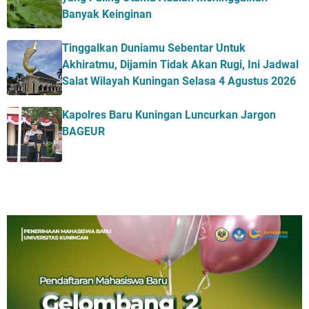
Banyak Keinginan
Tinggalkan Duniamu Sebentar Untuk
Akhiratmu, Dijamin Tidak Akan Rugi, Ini Jadwal
Salat Wilayah Kuningan Selasa 4 Agustus 2026
Kapolres Baru Kuningan Luncurkan Jargon
BAGEUR