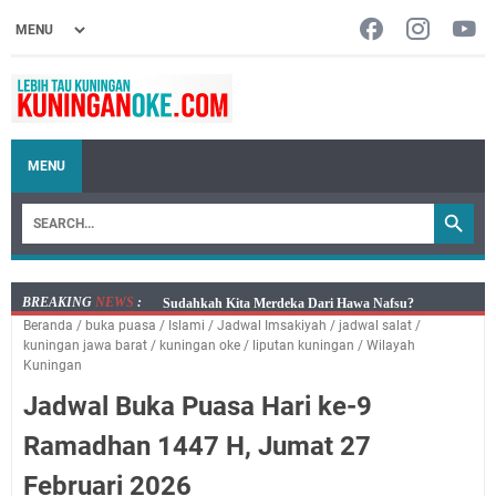
MENU
BREAKING
NEWS
:
Uniku Jadi Tuan Rumah Kegiatan Strategis
Beranda
/
buka puasa
/
Islami
/
Jadwal Imsakiyah
/
jadwal salat
/
Agenda Kegiatan Bupati Kuningan Kamis 6 Agustus
kuningan jawa barat
/
kuningan oke
/
liputan kuningan
/
Wilayah
2026 Ada Tiga Acara
Kuningan
Kamis 6 Agustus 2026 Mobil Samling Ada di Alun-alun
Jadwal Buka Puasa Hari ke-9
Luragung, Ini Persyaratan dan Besaran Biayanya
Ramadhan 1447 H, Jumat 27
Layanan Mobil Samsat Keliling Kuningan Kamis 6
Agustus 2026 Ada di Empat Titik
Februari 2026