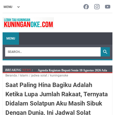
MENU
BREAKING
NEWS
:
Ini Jadwal Samsat Keliling Kuningan Senin 10 Agustus
Beranda
/
Islami
/
jadwa solat
/
kuninganoke
2026
Saat Paling Hina Bagiku Adalah
Senin 10 Agustus 2026 Lokasi Samsat Keliling
Kuningan Ada di Empat Lokasi
Ketika Lupa Jumlah Rakaat, Ternyata
Kaya Salat, Miskin Salat, Apapun Tetap Cari Allah, Ini
Didalam Solatpun Aku Masih Sibuk
Jadwal Salat Wilayah Kuningan Senin 10 Agustus 2026
Agenda Kegiatan Bupati dan Sekda Minggu 9 Agustus
Dengan Dunia, Ini Jadwal Solat