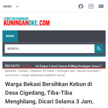
MENU
BREAKING
NEWS
:
Jumat 7 Agustus 2026 Mobil SIM Keliling Ada di
Beranda
/
Insiden
/
kedalam 30 meter
/
kuningan oke
/
liputan kuningan
/
Kecamatan Sindangagung
sumur tua
/
warga terperosok kedalam sumur
Embun Pagi Jumat 8 Agustus 2026: Jika Keberkahan
Warga Bekasi Bersihkan Kebun di
Dicabut Dari Hidupmu, Kamu Akan Tetap Berjalan
Kelaparan Meskipun Memiliki Sekarung Penuh Uang
Desa Cigedang, Tiba-Tiba
Salat Lima Waktu itu Bukan Cuma Kewajiban, Tapi
Menghilang, Dicari Selama 3 Jam,
juga Tempat Beristirahat yang Paling Menenangkan, Ini