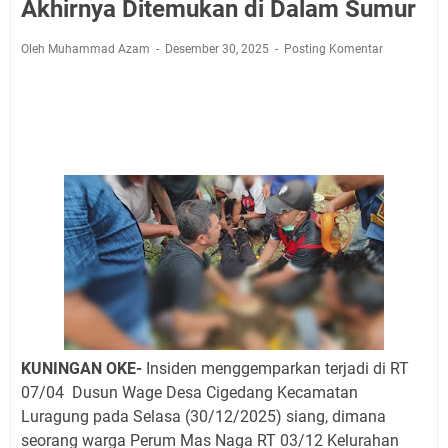
Jadwal Salat Wilayah Kuningan Jumat 7 Agustus 2026
Akhirnya Ditemukan di Dalam Sumur
Nobar Final Piala Presiden 2026 Bersama Kebo Bule
Oleh Muhammad Azam
Desember 30, 2025
Posting Komentar
Sangat Seru
Warga Mulai Kesulitan Air Bersih Akibat Kekeringan,
Polres Kuningan dan PAM Tirta Kamuning Salurakan
12 Ribu Liter
Uniku Jadi Tuan Rumah Pendampingan Penyusunan
Dokumen SPMI
Sudahkah Kita Merdeka Dari Hawa Nafsu?
Info Sembako di Pasar Kepuh Kuningan Kamis 6
Agustus 2026, Daging Naik, Telur Turun
Agenda Kegiatan Bupati Kuningan Jumat 7 Agustus
2026 Ada Tiga, Tapi yang Bakal Dihadiri Hanya Satu
Ini Empat Lokasi Samsat Keliling Kuningan Jumat 7
Agustus 2026
KUNINGAN OKE-
Insiden menggemparkan terjadi di RT
07/04 Dusun Wage Desa Cigedang Kecamatan
Luragung pada Selasa (30/12/2025) siang, dimana
seorang warga Perum Mas Naga RT 03/12 Kelurahan