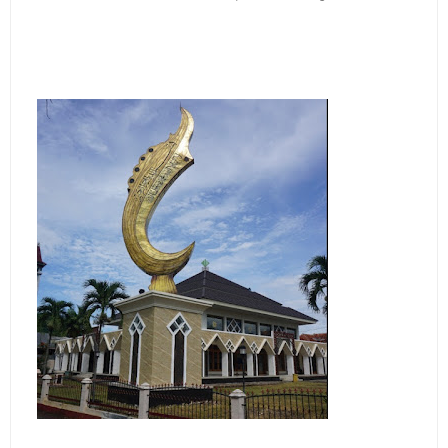
Pembersih Dosa Kita, Ini Jadwal Salat Wilayah
Kuningan Kamis 6 Agustus 2026
Agenda Kegiatan Bupati, Wabup dan Sekda Kuningan
Rabu 5 Agustus 2026 Masing-masing Dua Acara
Ini Lokasi Samling Kuningan Rabu 5 Agustus 2026
Rabu 5 Agustus 2026 Mobil SIM Keliling Kuningan Ada
di Sini!
Embun Pagi Rabu 5 Agustus 2026: Tidak Perlu Iri, Kita
Punya Takdir Masing-masing, Hidup yang Terlihat
Mewah, Belum Tentu Indah
Merdeka dari Hawa Nafsu: Korupsi, Judi, dan Maksiat
Agenda Kegiatan Bupati Kuningan Kamis 6 Agustus
2026 Ada Tiga Acara