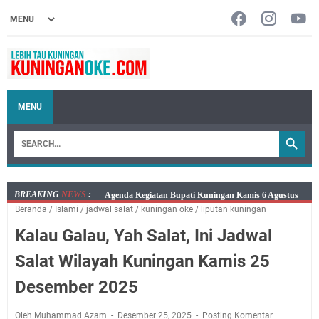
MENU
BREAKING
NEWS
:
Kamis 6 Agustus 2026 Mobil Samling Ada di Alun-alun
Beranda
/
Islami
/
jadwal salat
/
kuningan oke
/
liputan kuningan
Luragung, Ini Persyaratan dan Besaran Biayanya
Kalau Galau, Yah Salat, Ini Jadwal
Layanan Mobil Samsat Keliling Kuningan Kamis 6
Agustus 2026 Ada di Empat Titik
Salat Wilayah Kuningan Kamis 25
Embun Pagi Kamis 6 Agustus 2026: Tidak Semua
Desember 2025
Keterlambatan Berarti Kegagalan
Setiap Noda Ada Pembersihnya, Salat Bisa Menjadi
Oleh Muhammad Azam
Desember 25, 2025
Posting Komentar