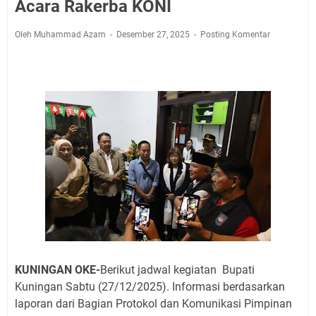
Jadwal Salat Wilayah Kuningan Jumat 7 Agustus 2026
Acara Rakerba KONI
Nobar Final Piala Presiden 2026 Bersama Kebo Bule
Oleh Muhammad Azam
Desember 27, 2025
Posting Komentar
Sangat Seru
Warga Mulai Kesulitan Air Bersih Akibat Kekeringan,
Polres Kuningan dan PAM Tirta Kamuning Salurakan
12 Ribu Liter
Uniku Jadi Tuan Rumah Pendampingan Penyusunan
Dokumen SPMI
Sudahkah Kita Merdeka Dari Hawa Nafsu?
Info Sembako di Pasar Kepuh Kuningan Kamis 6
Agustus 2026, Daging Naik, Telur Turun
Agenda Kegiatan Bupati Kuningan Jumat 7 Agustus
2026 Ada Tiga, Tapi yang Bakal Dihadiri Hanya Satu
Ini Empat Lokasi Samsat Keliling Kuningan Jumat 7
Agustus 2026
KUNINGAN OKE-
Berikut jadwal kegiatan Bupati
Kuningan Sabtu (27
/12/2025). Informasi berdasarkan
laporan dari Bagian Protokol dan Komunikasi Pimpinan