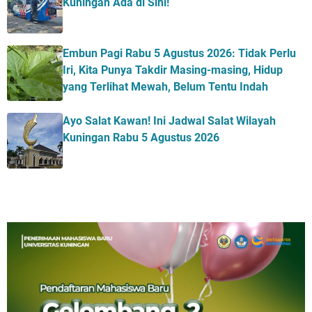
Kuningan Ada di Sini!
Embun Pagi Rabu 5 Agustus 2026: Tidak Perlu
Iri, Kita Punya Takdir Masing-masing, Hidup
yang Terlihat Mewah, Belum Tentu Indah
Ayo Salat Kawan! Ini Jadwal Salat Wilayah
Kuningan Rabu 5 Agustus 2026