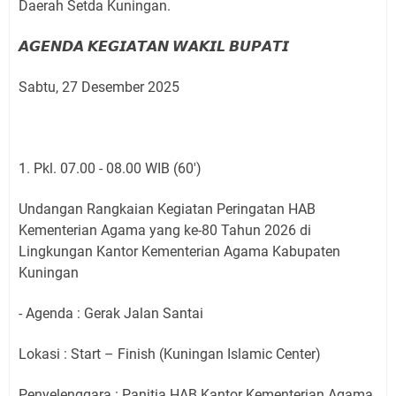
Daerah Setda Kuningan.
𝘼𝙂𝙀𝙉𝘿𝘼 𝙆𝙀𝙂𝙄𝘼𝙏𝘼𝙉 𝙒𝘼𝙆𝙄𝙇 𝘽𝙐𝙋𝘼𝙏𝙄
Sabtu, 27 Desember 2025
1. Pkl. 07.00 - 08.00 WIB (60')
Undangan Rangkaian Kegiatan Peringatan HAB
Kementerian Agama yang ke-80 Tahun 2026 di
Lingkungan Kantor Kementerian Agama Kabupaten
Kuningan
- Agenda : Gerak Jalan Santai
Lokasi : Start – Finish (Kuningan Islamic Center)
Penyelenggara : Panitia HAB Kantor Kementerian Agama