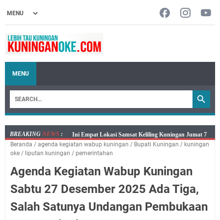
MENU
BREAKING
NEWS
:
Jumat 7 Agustus 2026 Mobil SIM Keliling Ada di
Beranda
/
agenda kegiatan wabup kuningan
/
Bupati Kuningan
/
kuningan
Kecamatan Sindangagung
oke
/
liputan kuningan
/
pemerintahan
Embun Pagi Jumat 8 Agustus 2026: Jika Keberkahan
Agenda Kegiatan Wabup Kuningan
Dicabut Dari Hidupmu, Kamu Akan Tetap Berjalan
Kelaparan Meskipun Memiliki Sekarung Penuh Uang
Sabtu 27 Desember 2025 Ada Tiga,
Salat Lima Waktu itu Bukan Cuma Kewajiban, Tapi
Salah Satunya Undangan Pembukaan
juga Tempat Beristirahat yang Paling Menenangkan, Ini