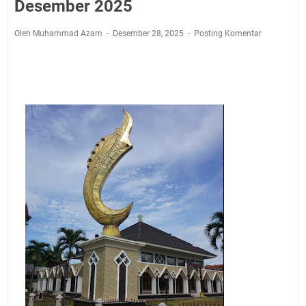
Jadwal Salat Wilayah Kuningan Jumat 7 Agustus 2026
Desember 2025
Nobar Final Piala Presiden 2026 Bersama Kebo Bule
Oleh Muhammad Azam
Desember 28, 2025
Posting Komentar
Sangat Seru
Warga Mulai Kesulitan Air Bersih Akibat Kekeringan,
Polres Kuningan dan PAM Tirta Kamuning Salurakan
12 Ribu Liter
Uniku Jadi Tuan Rumah Pendampingan Penyusunan
Dokumen SPMI
Sudahkah Kita Merdeka Dari Hawa Nafsu?
Info Sembako di Pasar Kepuh Kuningan Kamis 6
Agustus 2026, Daging Naik, Telur Turun
Agenda Kegiatan Bupati Kuningan Jumat 7 Agustus
2026 Ada Tiga, Tapi yang Bakal Dihadiri Hanya Satu
Ini Empat Lokasi Samsat Keliling Kuningan Jumat 7
Agustus 2026