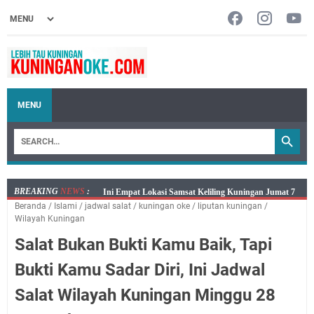
MENU
BREAKING
NEWS
:
Jumat 7 Agustus 2026 Mobil SIM Keliling Ada di
Beranda
/
Islami
/
jadwal salat
/
kuningan oke
/
liputan kuningan
/
Kecamatan Sindangagung
Wilayah Kuningan
Embun Pagi Jumat 8 Agustus 2026: Jika Keberkahan
Salat Bukan Bukti Kamu Baik, Tapi
Dicabut Dari Hidupmu, Kamu Akan Tetap Berjalan
Kelaparan Meskipun Memiliki Sekarung Penuh Uang
Bukti Kamu Sadar Diri, Ini Jadwal
Salat Lima Waktu itu Bukan Cuma Kewajiban, Tapi
Salat Wilayah Kuningan Minggu 28
juga Tempat Beristirahat yang Paling Menenangkan, Ini