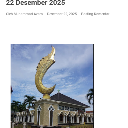
Ini Lokasi Samling Kuningan Rabu 5 Agustus 2026
22 Desember 2025
Rabu 5 Agustus 2026 Mobil SIM Keliling Kuningan Ada
Oleh Muhammad Azam
Desember 22, 2025
Posting Komentar
di Sini!
Embun Pagi Rabu 5 Agustus 2026: Tidak Perlu Iri, Kita
Punya Takdir Masing-masing, Hidup yang Terlihat
Mewah, Belum Tentu Indah
Ayo Salat Kawan! Ini Jadwal Salat Wilayah Kuningan
Rabu 5 Agustus 2026
Agenda Kegiatan Bupati Kuningan Kamis 6 Agustus
2026 Ada Tiga Acara
Kamis 6 Agustus 2026 Mobil Samling Ada di Alun-alun
Luragung, Ini Persyaratan dan Besaran Biayanya
Layanan Mobil Samsat Keliling Kuningan Kamis 6
Agustus 2026 Ada di Empat Titik