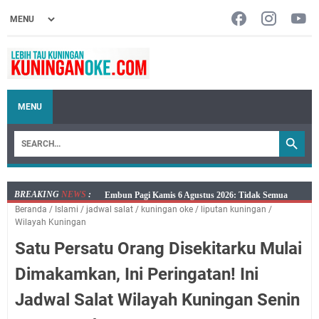
MENU
BREAKING
NEWS
:
Embun Pagi Kamis 6 Agustus 2026: Tidak Semua
Beranda
/
Islami
/
jadwal salat
/
kuningan oke
/
liputan kuningan
/
Keterlambatan Berarti Kegagalan
Wilayah Kuningan
Setiap Noda Ada Pembersihnya, Salat Bisa Menjadi
Satu Persatu Orang Disekitarku Mulai
Pembersih Dosa Kita, Ini Jadwal Salat Wilayah
Kuningan Kamis 6 Agustus 2026
Dimakamkan, Ini Peringatan! Ini
Agenda Kegiatan Bupati, Wabup dan Sekda Kuningan
Jadwal Salat Wilayah Kuningan Senin
Rabu 5 Agustus 2026 Masing-masing Dua Acara