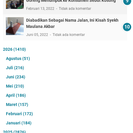
Goreng Menumpuk ke Konsumen Sebut Kosong
Februari 13, 2022
Tidak ada komentar
Diabadikan Sebagai Nama Jalan, Ini Kisah Syekh
Maulana Akbar
Juni 05, 2022
Tidak ada komentar
2026
(1410)
Agustus
(51)
Juli
(216)
Juni
(234)
Mei
(210)
April
(186)
Maret
(157)
Februari
(172)
Januari
(184)
2025
(2876)