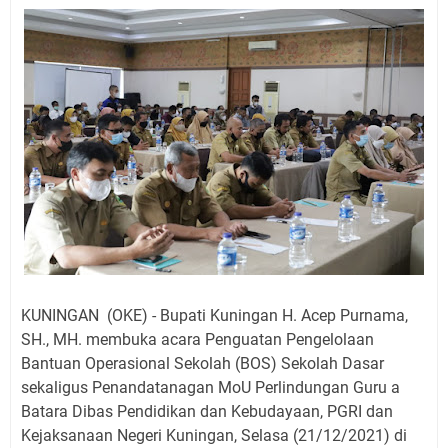
Jadwal Salat Wilayah Kuningan Jumat 7 Agustus 2026
Nobar Final Piala Presiden 2026 Bersama Kebo Bule
Sangat Seru
Warga Mulai Kesulitan Air Bersih Akibat Kekeringan,
Polres Kuningan dan PAM Tirta Kamuning Salurakan
12 Ribu Liter
Uniku Jadi Tuan Rumah Pendampingan Penyusunan
Dokumen SPMI
Sudahkah Kita Merdeka Dari Hawa Nafsu?
Info Sembako di Pasar Kepuh Kuningan Kamis 6
Agustus 2026, Daging Naik, Telur Turun
Agenda Kegiatan Bupati Kuningan Jumat 7 Agustus
2026 Ada Tiga, Tapi yang Bakal Dihadiri Hanya Satu
KUNINGAN (OKE) - Bupati Kuningan H. Acep Purnama,
Ini Empat Lokasi Samsat Keliling Kuningan Jumat 7
SH., MH. membuka acara Penguatan Pengelolaan
Agustus 2026
Bantuan Operasional Sekolah (BOS) Sekolah Dasar
sekaligus Penandatanagan MoU Perlindungan Guru a
Batara Dibas Pendidikan dan Kebudayaan, PGRI dan
Kejaksanaan Negeri Kuningan, Selasa (21/12/2021) di