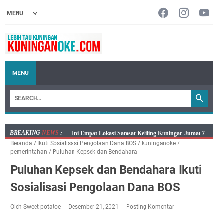
MENU
BREAKING
NEWS
:
Jumat 7 Agustus 2026 Mobil SIM Keliling Ada di
Beranda
/
Ikuti Sosialisasi Pengolaan Dana BOS
/
kuninganoke
/
Kecamatan Sindangagung
pemerintahan
/
Puluhan Kepsek dan Bendahara
Embun Pagi Jumat 8 Agustus 2026: Jika Keberkahan
Puluhan Kepsek dan Bendahara Ikuti
Dicabut Dari Hidupmu, Kamu Akan Tetap Berjalan
Kelaparan Meskipun Memiliki Sekarung Penuh Uang
Sosialisasi Pengolaan Dana BOS
Salat Lima Waktu itu Bukan Cuma Kewajiban, Tapi
juga Tempat Beristirahat yang Paling Menenangkan, Ini
Oleh Sweet potatoe
Desember 21, 2021
Posting Komentar