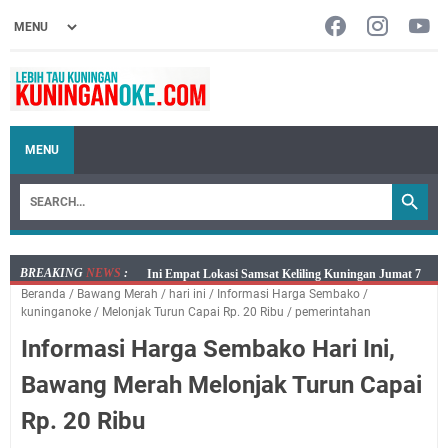
MENU
BREAKING
NEWS
:
Jumat 7 Agustus 2026 Mobil SIM Keliling Ada di
Beranda
/
Bawang Merah
/
hari ini
/
Informasi Harga Sembako
/
Kecamatan Sindangagung
kuninganoke
/
Melonjak Turun Capai Rp. 20 Ribu
/
pemerintahan
Embun Pagi Jumat 8 Agustus 2026: Jika Keberkahan
Informasi Harga Sembako Hari Ini,
Dicabut Dari Hidupmu, Kamu Akan Tetap Berjalan
Kelaparan Meskipun Memiliki Sekarung Penuh Uang
Bawang Merah Melonjak Turun Capai
Salat Lima Waktu itu Bukan Cuma Kewajiban, Tapi
Rp. 20 Ribu
juga Tempat Beristirahat yang Paling Menenangkan, Ini