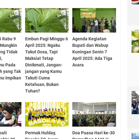
i Rabu 9
Embun Pagi Minggu 6
Agenda Kegiatan
: Mungkin
April 2025: Ngaku
Bupati dan Wabup
ng Tidak
Takut Dosa, Tapi
Kuningan Senin 7
i,
Maksiat Tetap
April 2025: Ada Tiga
u Pada
Dinikmati, Jangan-
Acara
ah yang Tak
jangan yang Kamu
mu Impikan
Takuti Cuma
Ketahuan, Bukan
Tuhan?
pati
Permak Hulday,
Doa Puasa Hari ke-30