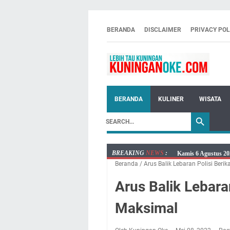
BERANDA
DISCLAIMER
PRIVACY POL
BERANDA
KULINER
WISATA
BREAKING
NEWS
:
Kamis 6 Agustus 20
Beranda
/
Arus Balik Lebaran Polisi Ber
Besaran Biayanya
Layanan Mobil Sams
Arus Balik Lebara
Embun Pagi Kamis 6
Maksimal
Setiap Noda Ada Pe
Wilayah Kuningan 