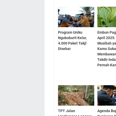
Program Uniku
Embun Pag
Ngububurit Kelar,
April 2025
4.000 Paket Takjl
Musibah ya
Disebar
Kamu Suka
Membawam
Takdir Ind
Pernah Ka
TPT Jalan
Agenda Bu