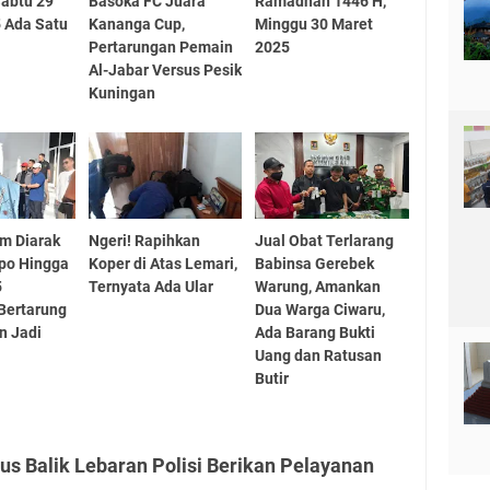
abtu 29
Basoka FC Juara
Ramadhan 1446 H,
 Ada Satu
Kananga Cup,
Minggu 30 Maret
Pertarungan Pemain
2025
Al-Jabar Versus Pesik
Kuningan
m Diarak
Ngeri! Rapihkan
Jual Obat Terlarang
po Hingga
Koper di Atas Lemari,
Babinsa Gerebek
5
Ternyata Ada Ular
Warung, Amankan
Bertarung
Dua Warga Ciwaru,
n Jadi
Ada Barang Bukti
Uang dan Ratusan
Butir
us Balik Lebaran Polisi Berikan Pelayanan