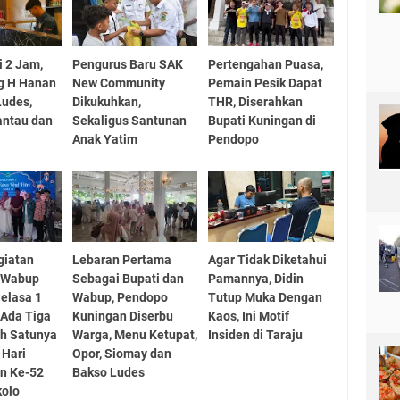
i 2 Jam,
Pengurus Baru SAK
Pertengahan Puasa,
g H Hanan
New Community
Pemain Pesik Dapat
Ludes,
Dikukuhkan,
THR, Diserahkan
antau dan
Sekaligus Santunan
Bupati Kuningan di
Anak Yatim
Pendopo
giatan
Lebaran Pertama
Agar Tidak Diketahui
n Wabup
Sebagai Bupati dan
Pamannya, Didin
elasa 1
Wabup, Pendopo
Tutup Muka Dengan
 Ada Tiga
Kuningan Diserbu
Kaos, Ini Motif
ah Satunya
Warga, Menu Ketupat,
Insiden di Taraju
 Hari
Opor, Siomay dan
n Ke-52
Bakso Ludes
kolo