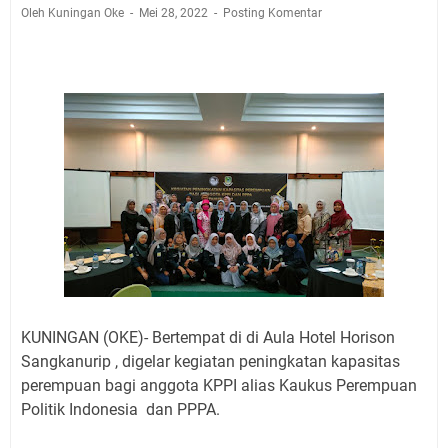
Jadwal Salat Wilayah Kuningan Jumat 7 Agustus 2026
Oleh Kuningan Oke
Mei 28, 2022
Posting Komentar
Nobar Final Piala Presiden 2026 Bersama Kebo Bule
Sangat Seru
Warga Mulai Kesulitan Air Bersih Akibat Kekeringan,
Polres Kuningan dan PAM Tirta Kamuning Salurakan
12 Ribu Liter
Uniku Jadi Tuan Rumah Pendampingan Penyusunan
Dokumen SPMI
Sudahkah Kita Merdeka Dari Hawa Nafsu?
Info Sembako di Pasar Kepuh Kuningan Kamis 6
Agustus 2026, Daging Naik, Telur Turun
Agenda Kegiatan Bupati Kuningan Jumat 7 Agustus
2026 Ada Tiga, Tapi yang Bakal Dihadiri Hanya Satu
Ini Empat Lokasi Samsat Keliling Kuningan Jumat 7
KUNINGAN (OKE)- Bertempat di di Aula Hotel Horison
Agustus 2026
Sangkanurip , digelar kegiatan peningkatan kapasitas
perempuan bagi anggota KPPI alias Kaukus Perempuan
Politik Indonesia dan PPPA.