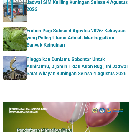
Jadwal SIM Keliling Kuningan Selasa 4 Agustus
2026
Embun Pagi Selasa 4 Agustus 2026: Kekayaan
yang Paling Utama Adalah Meninggalkan
Banyak Keinginan
Tinggalkan Duniamu Sebentar Untuk
Akhiratmu, Dijamin Tidak Akan Rugi, Ini Jadwal
Salat Wilayah Kuningan Selasa 4 Agustus 2026