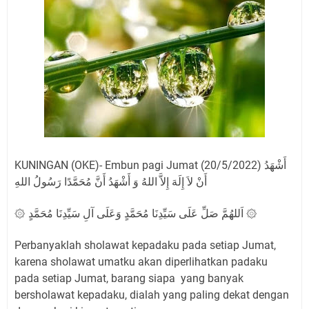
Mewah, Belum Tentu Indah
Sudahkah Kita Merdeka Dari Hawa Nafsu?
Agenda Kegiatan Bupati Kuningan Kamis 6 Agustus
2026 Ada Tiga Acara
Kamis 6 Agustus 2026 Mobil Samling Ada di Alun-alun
Luragung, Ini Persyaratan dan Besaran Biayanya
Layanan Mobil Samsat Keliling Kuningan Kamis 6
Agustus 2026 Ada di Empat Titik
Embun Pagi Kamis 6 Agustus 2026: Tidak Semua
Keterlambatan Berarti Kegagalan
KUNINGAN (OKE)- Embun pagi Jumat (20/5/2022) أَشْهَدُ
Setiap Noda Ada Pembersihnya, Salat Bisa Menjadi
أَنْ لاَ إِلَهَ إِلاَّ اللهُ وَ أَشْهَدُ أَنَّ مُحَمَّدًا رَسُولُ اللهِ
Pembersih Dosa Kita, Ini Jadwal Salat Wilayah
Kuningan Kamis 6 Agustus 2026
۞ اَللهُمَّ صَلِّ عَلَى سَيِّدِنَا مُحَمَّدٍ وَعَلَى آلِ سَيِّدِنَا مُحَمَّدٍ ۞
Perbanyaklah sholawat kepadaku pada setiap Jumat,
karena sholawat umatku akan diperlihatkan padaku
pada setiap Jumat, barang siapa yang banyak
bersholawat kepadaku, dialah yang paling dekat dengan