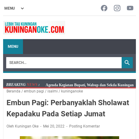
MENU
BREAKING
NEWS
:
Agenda Kegiatan Bupati, Wabup dan Sekda Kuningan
Beranda
/
embun pagi
/
isalmi
/
kuninganoke
Rabu 5 Agustus 2026 Masing-masing Dua Acara
Embun Pagi: Perbanyaklah Sholawat
Ini Lokasi Samling Kuningan Rabu 5 Agustus 2026
Rabu 5 Agustus 2026 Mobil SIM Keliling Kuningan Ada
Kepadaku Pada Setiap Jumat
di Sini!
Embun Pagi Rabu 5 Agustus 2026: Tidak Perlu Iri, Kita
Oleh Kuningan Oke
Mei 20, 2022
Posting Komentar
Punya Takdir Masing-masing, Hidup yang Terlihat