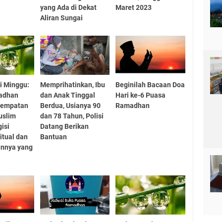
yang Ada di Dekat
Maret 2023
Aliran Sungai
i Minggu:
Memprihatinkan, Ibu
Beginilah Bacaan Doa
adhan
dan Anak Tinggal
Hari ke-6 Puasa
sempatan
Berdua, Usianya 90
Ramadhan
uslim
dan 78 Tahun, Polisi
isi
Datang Berikan
itual dan
Bantuan
nnya yang