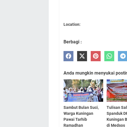
Location:
Berbagi :
Anda mungkin menyukai posting
Sambut Bulan Suci,
Tulisan Sal
Warga Kuningan
Spanduk D
Pawai Tarhib
Kuningan Bi
Ramadhan
di Medsos