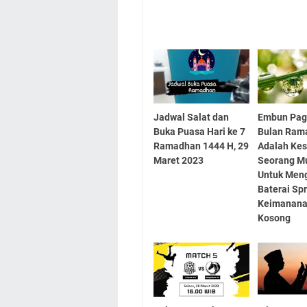
Jadwal Salat dan
Embun Pag
Buka Puasa Hari ke 7
Bulan Ram
Ramadhan 1444 H, 29
Adalah Ke
Maret 2023
Seorang M
Untuk Meng
Baterai Spr
Keimanana
Kosong