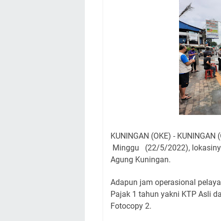
Agenda Kegiatan B
Dua Acara
Ini Lokasi Samling
Rabu 5 Agustus 202
Embun Pagi Rabu 5 
yang Terlihat Mewa
Ayo Salat Kawan! I
Agenda Kegiatan Bu
KUNINGAN (OKE) - KUNINGAN (O
Minggu (22/5/2022), lokasiny
Agung Kuningan.
Adapun jam operasional pelaya
Pajak 1 tahun yakni KTP Asli d
Fotocopy 2.