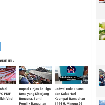
an ini :
ah di
Bupati Tinjau ke Tiga
Jadwal Buka Puasa
PC PDIP
Desa yang Diterjang
dan Salat Hari
kin Viral
Bencana, Sentil
Keempat Ramadhan
Pemilik Bangunan
1444 H, Minggu 26