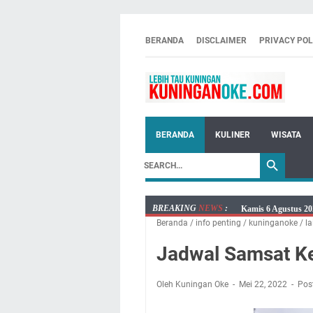
BERANDA
DISCLAIMER
PRIVACY POL
BERANDA
KULINER
WISATA
BREAKING
NEWS
:
Kamis 6 Agustus 20
Beranda
/
info penting
/
kuninganoke
/
la
Besaran Biayanya
Layanan Mobil Sams
Jadwal Samsat Ke
Embun Pagi Kamis 6
Setiap Noda Ada Pe
Oleh Kuningan Oke
Mei 22, 2022
Pos
Wilayah Kuningan 