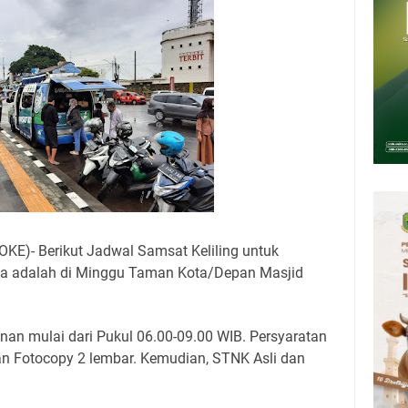
upati, Wabup dan Sekda Kuningan Rabu 5 Agustus 2026 Masing-masing
 Kuningan Rabu 5 Agustus 2026
6 Mobil SIM Keliling Kuningan Ada di Sini!
Agustus 2026: Tidak Perlu Iri, Kita Punya Takdir Masing-masing, Hidup
h, Belum Tentu Indah
ni Jadwal Salat Wilayah Kuningan Rabu 5 Agustus 2026
pati Kuningan Kamis 6 Agustus 2026 Ada Tiga Acara
KE)- Berikut Jadwal Samsat Keliling untuk
a adalah di Minggu Taman Kota/Depan Masjid
nan mulai dari Pukul 06.00-09.00 WIB. Persyaratan
an Fotocopy 2 lembar. Kemudian, STNK Asli dan