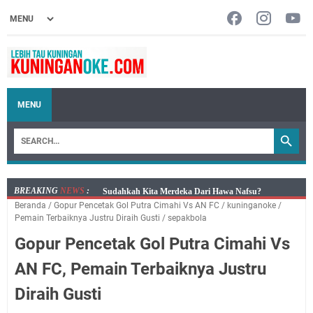
MENU
BREAKING
NEWS
:
Info Sembako di Pasar Kepuh Kuningan Kamis 6
Beranda
/
Gopur Pencetak Gol Putra Cimahi Vs AN FC
/
kuninganoke
/
Agustus 2026, Daging Naik, Telur Turun
Pemain Terbaiknya Justru Diraih Gusti
/
sepakbola
Agenda Kegiatan Bupati Kuningan Kamis 6 Agustus
Gopur Pencetak Gol Putra Cimahi Vs
2026 Ada Tiga Acara
Kamis 6 Agustus 2026 Mobil Samling Ada di Alun-alun
AN FC, Pemain Terbaiknya Justru
Luragung, Ini Persyaratan dan Besaran Biayanya
Diraih Gusti
Layanan Mobil Samsat Keliling Kuningan Kamis 6