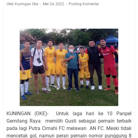
Agustus 2026 Ada di Empat Titik
Oleh Kuningan Oke
Mei 24, 2022
Posting Komentar
Embun Pagi Kamis 6 Agustus 2026: Tidak Semua
Keterlambatan Berarti Kegagalan
Setiap Noda Ada Pembersihnya, Salat Bisa Menjadi
Pembersih Dosa Kita, Ini Jadwal Salat Wilayah
Kuningan Kamis 6 Agustus 2026
Agenda Kegiatan Bupati, Wabup dan Sekda Kuningan
Rabu 5 Agustus 2026 Masing-masing Dua Acara
Ini Lokasi Samling Kuningan Rabu 5 Agustus 2026
Uniku Jadi Tuan Rumah Pendampingan Penyusunan
Dokumen SPMI
Sudahkah Kita Merdeka Dari Hawa Nafsu?
KUNINGAN (OKE)- Untuk laga hari ke 10 Panpel
Gemilang Raya memilih Gusti sebagai pemain terbaik
pada lagi Putra Cimahi FC melawan AN FC. Meski tidak
mencetak gol, namun peran pemain nomor punggung 8