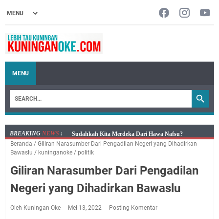
MENU
BREAKING
NEWS
:
Info Sembako di Pasar Kepuh Kuningan Kamis 6
Beranda
/
Giliran Narasumber Dari Pengadilan Negeri yang Dihadirkan
Agustus 2026, Daging Naik, Telur Turun
Bawaslu
/
kuninganoke
/
politik
Agenda Kegiatan Bupati Kuningan Kamis 6 Agustus
Giliran Narasumber Dari Pengadilan
2026 Ada Tiga Acara
Kamis 6 Agustus 2026 Mobil Samling Ada di Alun-alun
Negeri yang Dihadirkan Bawaslu
Luragung, Ini Persyaratan dan Besaran Biayanya
Layanan Mobil Samsat Keliling Kuningan Kamis 6
Oleh Kuningan Oke
Mei 13, 2022
Posting Komentar