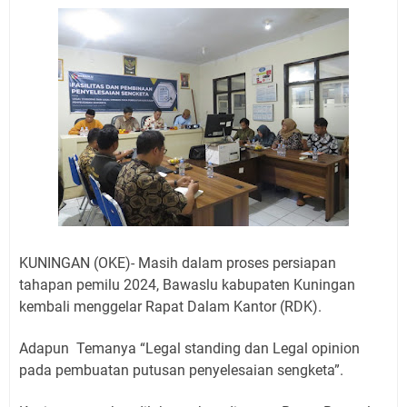
Agustus 2026 Ada di Empat Titik
Embun Pagi Kamis 6 Agustus 2026: Tidak Semua
Keterlambatan Berarti Kegagalan
Setiap Noda Ada Pembersihnya, Salat Bisa Menjadi
Pembersih Dosa Kita, Ini Jadwal Salat Wilayah
Kuningan Kamis 6 Agustus 2026
Agenda Kegiatan Bupati, Wabup dan Sekda Kuningan
Rabu 5 Agustus 2026 Masing-masing Dua Acara
Ini Lokasi Samling Kuningan Rabu 5 Agustus 2026
Uniku Jadi Tuan Rumah Pendampingan Penyusunan
Dokumen SPMI
Sudahkah Kita Merdeka Dari Hawa Nafsu?
KUNINGAN (OKE)- Masih dalam proses persiapan
tahapan pemilu 2024, Bawaslu kabupaten Kuningan
kembali menggelar Rapat Dalam Kantor (RDK).
Adapun Temanya “Legal standing dan Legal opinion
pada pembuatan putusan penyelesaian sengketa”.