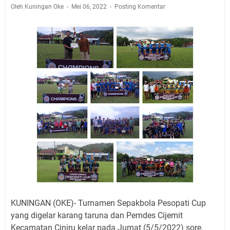
Pembersih Dosa Kita, Ini Jadwal Salat Wilayah
Oleh Kuningan Oke
Mei 06, 2022
Posting Komentar
Kuningan Kamis 6 Agustus 2026
Agenda Kegiatan Bupati, Wabup dan Sekda Kuningan
Rabu 5 Agustus 2026 Masing-masing Dua Acara
Ini Lokasi Samling Kuningan Rabu 5 Agustus 2026
Rabu 5 Agustus 2026 Mobil SIM Keliling Kuningan Ada
di Sini!
Embun Pagi Rabu 5 Agustus 2026: Tidak Perlu Iri, Kita
Punya Takdir Masing-masing, Hidup yang Terlihat
Mewah, Belum Tentu Indah
Sudahkah Kita Merdeka Dari Hawa Nafsu?
Agenda Kegiatan Bupati Kuningan Kamis 6 Agustus
2026 Ada Tiga Acara
KUNINGAN (OKE)- Turnamen Sepakbola Pesopati Cup
yang digelar karang taruna dan Pemdes Cijemit
Kecamatan Ciniru kelar pada Jumat (5/5/2022) sore.