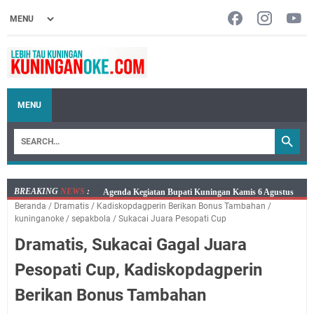
MENU
BREAKING
NEWS
:
Kamis 6 Agustus 2026 Mobil Samling Ada di Alun-alun
Beranda
/
Dramatis
/
Kadiskopdagperin Berikan Bonus Tambahan
/
Luragung, Ini Persyaratan dan Besaran Biayanya
kuninganoke
/
sepakbola
/
Sukacai Juara Pesopati Cup
Layanan Mobil Samsat Keliling Kuningan Kamis 6
Dramatis, Sukacai Gagal Juara
Agustus 2026 Ada di Empat Titik
Embun Pagi Kamis 6 Agustus 2026: Tidak Semua
Pesopati Cup, Kadiskopdagperin
Keterlambatan Berarti Kegagalan
Berikan Bonus Tambahan
Setiap Noda Ada Pembersihnya, Salat Bisa Menjadi