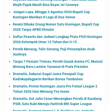
Wajib Pajak Masih Bisa Bayar, Ini Caranya
Jangan Lupa, Minggu 2 Agustus 2026 Bupati Cup
Kuningan Mainkan 8 Laga di Dua Venue
Resmi Dibuka Orang Nomor Satu Kuningan, Bupati Cup
2026 Tanpa APBD Dimulai
Daftar Peserta dan Jadwal Lengkap Piala PSSI Kuningan
2026 Kelompok Umur 13 Tahun dan U-15
Persib Menang, Tolic Senang, Puji Penampilan Anak
Asuhnya
Tanpa 7 Pemain Timnas, Persib Gasak Arema FC, Muncul
Bintang Baru Lamine Tanamal di Piala Presiden
Dramatis, Sukacai Gagal Juara Pesopati Cup,
Kadiskopdagperin Berikan Bonus Tambahan
Dramatis, Proton Kuningan Juara Pro Futsal League 2
Tahun 2026 Usai Menang Tos-tosan
Dramatis, Gol Julio Cesar Menangkan Persib di Kandang
PSM, Satu Kaki Menuju Hattrick BRI Super League
Dramatis, Sempat Unggul 1-0, Diakhir Laga Andeska