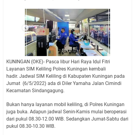
Ini Lokasi Samling Kuningan Rabu 5 Agustus 2026
Rabu 5 Agustus 2026 Mobil SIM Keliling Kuningan Ada
di Sini!
Embun Pagi Rabu 5 Agustus 2026: Tidak Perlu Iri, Kita
Punya Takdir Masing-masing, Hidup yang Terlihat
Mewah, Belum Tentu Indah
Ayo Salat Kawan! Ini Jadwal Salat Wilayah Kuningan
Rabu 5 Agustus 2026
Agenda Kegiatan Bupati Kuningan Kamis 6 Agustus
KUNINGAN (OKE)- Pasca libur Hari Raya Idul Fitri
Layanan SIM Keliling Polres Kuningan kembali
2026 Ada Tiga Acara
hadir.
Jadwal SIM Keliling di Kabupaten Kuningan pada
Kamis 6 Agustus 2026 Mobil Samling Ada di Alun-alun
Jumat (6/5/2022) ada di
Diler Yamaha Jalan Cimindi
Luragung, Ini Persyaratan dan Besaran Biayanya
Kecamatan Sindangagung.
Layanan Mobil Samsat Keliling Kuningan Kamis 6
Agustus 2026 Ada di Empat Titik
Bukan hanya layanan mobil keliling, di Polres Kuningan
juga buka.
Adapun jadwal Senin-Kamis mulai beroperasi
dari pukul 08.30-12.00 WIB.
Sedangkan Jumat-Sabtu dari
pukul 08.30-10.30 WIB.