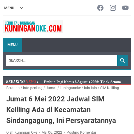
MENU
BREAKING
NEWS
:
Embun Pagi Kamis 6 Agustus 2026: Tidak Semua
Beranda
/
info penting
/
Jumat
/
kuninganoke
/
lain-lain
/
SIM Keliling
Keterlambatan Berarti Kegagalan
Jumat 6 Mei 2022 Jadwal SIM
Setiap Noda Ada Pembersihnya, Salat Bisa Menjadi
Pembersih Dosa Kita, Ini Jadwal Salat Wilayah
Keliling Ada di Kecamatan
Kuningan Kamis 6 Agustus 2026
Sindangagung, Ini Persyaratannya
Agenda Kegiatan Bupati, Wabup dan Sekda Kuningan
Rabu 5 Agustus 2026 Masing-masing Dua Acara
Oleh Kuningan Oke
Mei 06, 2022
Posting Komentar