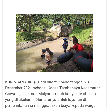
Agustus 2026, Daging Naik, Telur Turun
Agenda Kegiatan Bupati Kuningan Jumat 7 Agustus
2026 Ada Tiga, Tapi yang Bakal Dihadiri Hanya Satu
Ini Empat Lokasi Samsat Keliling Kuningan Jumat 7
Agustus 2026
Jumat 7 Agustus 2026 Mobil SIM Keliling Ada di
Kecamatan Sindangagung
Embun Pagi Jumat 8 Agustus 2026: Jika Keberkahan
Dicabut Dari Hidupmu, Kamu Akan Tetap Berjalan
Kelaparan Meskipun Memiliki Sekarung Penuh Uang
Salat Lima Waktu itu Bukan Cuma Kewajiban, Tapi
juga Tempat Beristirahat yang Paling Menenangkan, Ini
Jadwal Salat Wilayah Kuningan Jumat 7 Agustus 2026
Nobar Final Piala Presiden 2026 Bersama Kebo Bule
KUNINGAN (OKE)- Baru dilantik pada tanggal 28
Sangat Seru
Desember 2021 sebagai Kades Tambabaya Kecamatan
Garwangi, Lukman Mulyadi sudah banyak terobosan
yang dilakukan. Diantaranya untuk layanan di
pemerintahan ia menggratiskan biaya kepada warga.