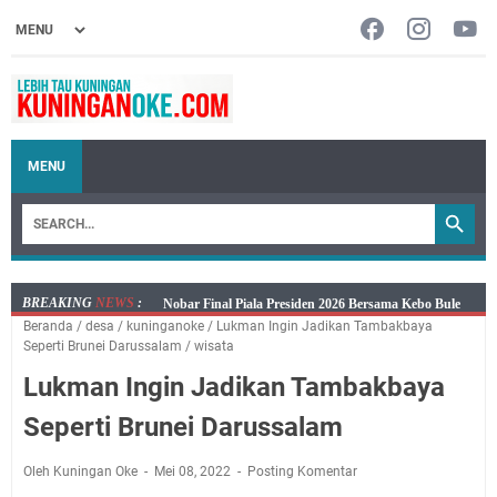
MENU
BREAKING
NEWS
:
Warga Mulai Kesulitan Air Bersih Akibat Kekeringan,
Beranda
/
desa
/
kuninganoke
/
Lukman Ingin Jadikan Tambakbaya
Polres Kuningan dan PAM Tirta Kamuning Salurakan
Seperti Brunei Darussalam
/
wisata
12 Ribu Liter
Lukman Ingin Jadikan Tambakbaya
Uniku Jadi Tuan Rumah Pendampingan Penyusunan
Dokumen SPMI
Seperti Brunei Darussalam
Sudahkah Kita Merdeka Dari Hawa Nafsu?
Info Sembako di Pasar Kepuh Kuningan Kamis 6
Oleh Kuningan Oke
Mei 08, 2022
Posting Komentar