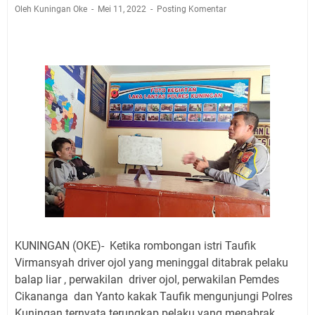
Pembersih Dosa Kita, Ini Jadwal Salat Wilayah
Oleh Kuningan Oke
Mei 11, 2022
Posting Komentar
Kuningan Kamis 6 Agustus 2026
Agenda Kegiatan Bupati, Wabup dan Sekda Kuningan
Rabu 5 Agustus 2026 Masing-masing Dua Acara
Ini Lokasi Samling Kuningan Rabu 5 Agustus 2026
Rabu 5 Agustus 2026 Mobil SIM Keliling Kuningan Ada
di Sini!
Embun Pagi Rabu 5 Agustus 2026: Tidak Perlu Iri, Kita
Punya Takdir Masing-masing, Hidup yang Terlihat
Mewah, Belum Tentu Indah
Sudahkah Kita Merdeka Dari Hawa Nafsu?
Agenda Kegiatan Bupati Kuningan Kamis 6 Agustus
2026 Ada Tiga Acara
KUNINGAN (OKE)- Ketika rombongan istri Taufik
Virmansyah driver ojol yang meninggal ditabrak pelaku
balap liar , perwakilan driver ojol, perwakilan Pemdes
Cikananga dan Yanto kakak Taufik mengunjungi Polres
Kuningan ternyata terungkap pelaku yang menabrak