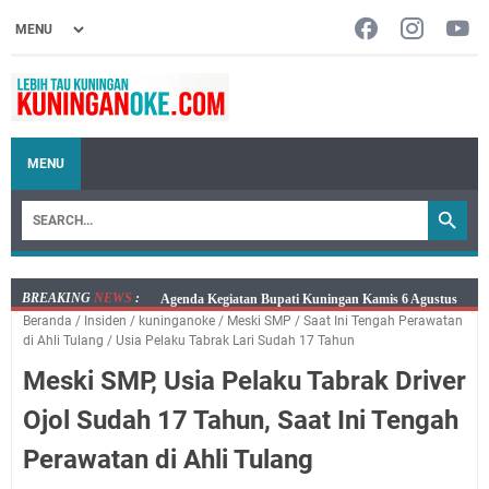
MENU
BREAKING
NEWS
:
Kamis 6 Agustus 2026 Mobil Samling Ada di Alun-alun
Beranda
/
Insiden
/
kuninganoke
/
Meski SMP
/
Saat Ini Tengah Perawatan
Luragung, Ini Persyaratan dan Besaran Biayanya
di Ahli Tulang
/
Usia Pelaku Tabrak Lari Sudah 17 Tahun
Layanan Mobil Samsat Keliling Kuningan Kamis 6
Meski SMP, Usia Pelaku Tabrak Driver
Agustus 2026 Ada di Empat Titik
Embun Pagi Kamis 6 Agustus 2026: Tidak Semua
Ojol Sudah 17 Tahun, Saat Ini Tengah
Keterlambatan Berarti Kegagalan
Perawatan di Ahli Tulang
Setiap Noda Ada Pembersihnya, Salat Bisa Menjadi