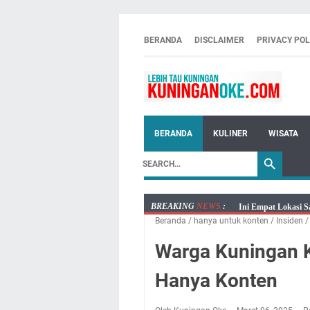
BERANDA
DISCLAIMER
PRIVACY POL
BERANDA
KULINER
WISATA
BREAKING
NEWS
:
Ini Empat Lokasi S
Beranda
/
hanya untuk konten
/
Insiden
Jumat 7 Agustus 20
Embun Pagi Jumat 
Warga Kuningan K
Tetap Berjalan Ke
Hanya Konten
Salat Lima Waktu i
Menenangkan, Ini J