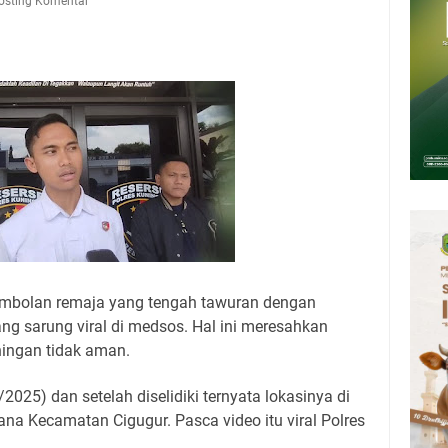
Presiden 2026 Bersama Kebo Bule Sangat Seru
osting Komentar
tan Air Bersih Akibat Kekeringan, Polres Kuningan dan PAM Tirta
n 12 Ribu Liter
Rumah Pendampingan Penyusunan Dokumen SPMI
deka Dari Hawa Nafsu?
sar Kepuh Kuningan Kamis 6 Agustus 2026, Daging Naik, Telur Turun
pati Kuningan Jumat 7 Agustus 2026 Ada Tiga, Tapi yang Bakal Dihadiri
mbolan remaja yang tengah tawuran dengan
g sarung viral di medsos. Hal ini meresahkan
ingan tidak aman.
2025) dan setelah diselidiki ternyata lokasinya di
a Kecamatan Cigugur. Pasca video itu viral Polres