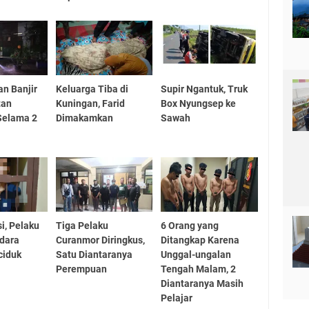
n Banjir
Keluarga Tiba di
Supir Ngantuk, Truk
tan
Kuningan, Farid
Box Nyungsep ke
Selama 2
Dimakamkan
Sawah
i, Pelaku
Tiga Pelaku
6 Orang yang
dara
Curanmor Diringkus,
Ditangkap Karena
ciduk
Satu Diantaranya
Unggal-ungalan
Perempuan
Tengah Malam, 2
Diantaranya Masih
Pelajar