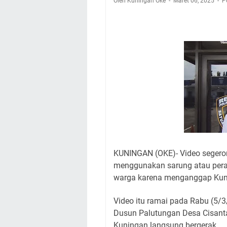
Oleh Kuningan Oke
Maret 06, 2025
Nobar Final Piala 
P
Warga Mulai Kesuli
Kamuning Saluraka
Uniku Jadi Tuan 
Sudahkah Kita Mer
Info Sembako di Pa
Agenda Kegiatan Bu
Hanya Satu
KUNINGAN (OKE)- Video segero
menggunakan sarung atau peran
warga karena menganggap Kun
Video itu ramai pada Rabu (5/3/
Dusun Palutungan Desa Cisantan
Kuningan langsung bergerak