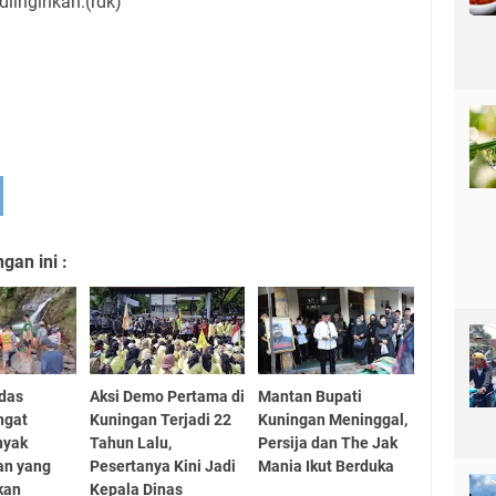
diinginkan.(rdk)
an ini :
das
Aksi Demo Pertama di
Mantan Bupati
ngat
Kuningan Terjadi 22
Kuningan Meninggal,
nyak
Tahun Lalu,
Persija dan The Jak
n yang
Pesertanya Kini Jadi
Mania Ikut Berduka
kan
Kepala Dinas