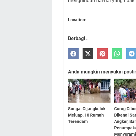
menghindari hal-hal yang tidak 
Location:
Berbagi :
Anda mungkin menyukai posting
Sungai Cijangkelok
Curug Cibo
Meluap, 10 Rumah
Dikenal Sa
Terendam
Angker, Ba
Penampaka
Menyeram