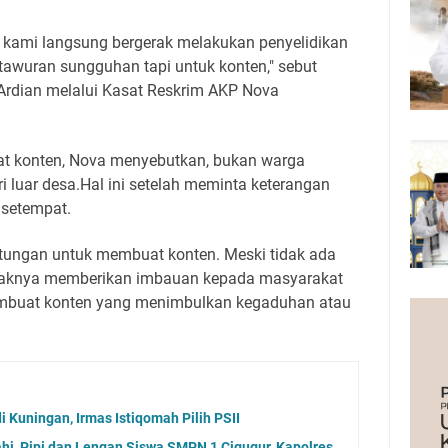
 kami langsung bergerak melakukan penyelidikan
 tawuran sungguhan tapi untuk konten," sebut
Ardian melalui Kasat Reskrim AKP Nova
.
t konten, Nova menyebutkan, bukan warga
i luar desa.Hal ini setelah meminta keterangan
 setempat.
tungan untuk membuat konten. Meski tidak ada
pihaknya memberikan imbauan kepada masyarakat
embuat konten yang menimbulkan kegaduhan atau
i Kuningan, Irmas Istiqomah Pilih PSII
ahi, Pipi dan Lengan Siswa SMPN 1 Cigugur, Kapolres