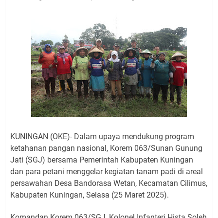
Sangat Seru
Warga Mulai Kesulitan Air Bersih Akibat Kekeringan,
Polres Kuningan dan PAM Tirta Kamuning Salurakan
12 Ribu Liter
Uniku Jadi Tuan Rumah Pendampingan Penyusunan
Dokumen SPMI
Sudahkah Kita Merdeka Dari Hawa Nafsu?
Info Sembako di Pasar Kepuh Kuningan Kamis 6
Agustus 2026, Daging Naik, Telur Turun
Agenda Kegiatan Bupati Kuningan Jumat 7 Agustus
2026 Ada Tiga, Tapi yang Bakal Dihadiri Hanya Satu
Ini Empat Lokasi Samsat Keliling Kuningan Jumat 7
KUNINGAN (OKE)- Dalam upaya mendukung program
Agustus 2026
ketahanan pangan nasional, Korem 063/Sunan Gunung
Jati (SGJ) bersama Pemerintah Kabupaten Kuningan
Jumat 7 Agustus 2026 Mobil SIM Keliling Ada di
dan para petani menggelar kegiatan tanam padi di areal
Kecamatan Sindangagung
persawahan Desa Bandorasa Wetan, Kecamatan Cilimus,
Kabupaten Kuningan, Selasa (25 Maret 2025).
Komandan Korem 063/SGJ, Kolonel Infanteri Hista Soleh