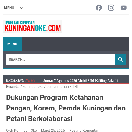
MENU
BREAKING
NEWS
:
Embun Pagi Jumat 8 Agustus 2026: Jika Keberkahan
Beranda
/
kuninganoke
/
pemerintahan
/
TNI
Dicabut Dari Hidupmu, Kamu Akan Tetap Berjalan
Dukungan Program Ketahanan
Kelaparan Meskipun Memiliki Sekarung Penuh Uang
Salat Lima Waktu itu Bukan Cuma Kewajiban, Tapi
Pangan, Korem, Pemda Kuningan dan
juga Tempat Beristirahat yang Paling Menenangkan, Ini
Petani Berkolaborasi
Jadwal Salat Wilayah Kuningan Jumat 7 Agustus 2026
Nobar Final Piala Presiden 2026 Bersama Kebo Bule
Oleh Kuningan Oke
Maret 25, 2025
Posting Komentar