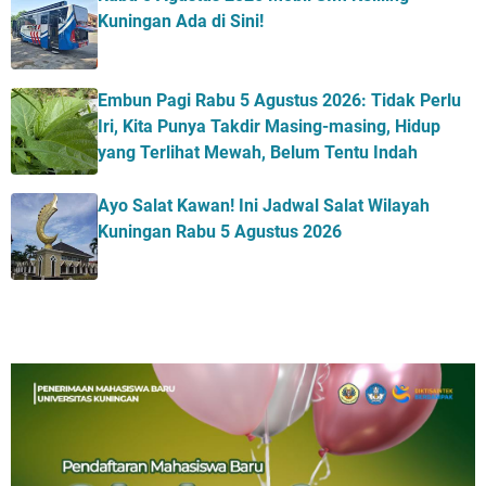
Kuningan Ada di Sini!
Embun Pagi Rabu 5 Agustus 2026: Tidak Perlu
Iri, Kita Punya Takdir Masing-masing, Hidup
yang Terlihat Mewah, Belum Tentu Indah
Ayo Salat Kawan! Ini Jadwal Salat Wilayah
Kuningan Rabu 5 Agustus 2026