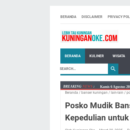
BERANDA
DISCLAIMER
PRIVACY POL
BERANDA
KULINER
WISATA
BREAKING
NEWS
:
Kamis 6 Agustus 20
Beranda
/
banser kuningan
/
lain-lain
/
p
Besaran Biayanya
Layanan Mobil Sams
Posko Mudik Ban
Embun Pagi Kamis 6
Kepedulian untu
Setiap Noda Ada Pe
Wilayah Kuningan 