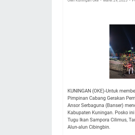
Oleh Kuningan Oke
Maret 29, 2025
Agenda Kegiatan B
P
Dua Acara
Ini Lokasi Samling
Rabu 5 Agustus 202
Embun Pagi Rabu 5 
yang Terlihat Mewa
Ayo Salat Kawan! I
Agenda Kegiatan Bu
KUNINGAN (OKE)-Untuk member
Pimpinan Cabang Gerakan Pem
Ansor Serbaguna (Banser) mendi
Kabupaten Kuningan. Posko ini 
Tugu Ikan Sampora Cilimus, Ta
Alun-alun Cibingbin.