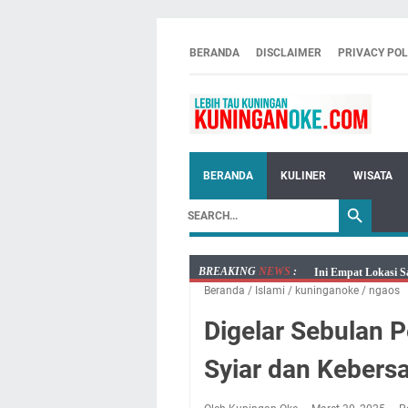
BERANDA
DISCLAIMER
PRIVACY POL
BERANDA
KULINER
WISATA
BREAKING
NEWS
:
Ini Empat Lokasi S
Beranda
/
Islami
/
kuninganoke
/
ngaos
Jumat 7 Agustus 20
Embun Pagi Jumat 
Digelar Sebulan 
Tetap Berjalan Ke
Syiar dan Keber
Salat Lima Waktu i
Menenangkan, Ini J