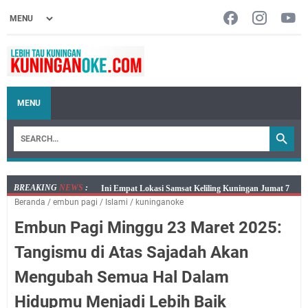
MENU
BREAKING
NEWS
:
Jumat 7 Agustus 2026 Mobil SIM Keliling Ada di
Beranda
/
embun pagi
/
Islami
/
kuninganoke
Kecamatan Sindangagung
Embun Pagi Minggu 23 Maret 2025:
Embun Pagi Jumat 8 Agustus 2026: Jika Keberkahan
Dicabut Dari Hidupmu, Kamu Akan Tetap Berjalan
Tangismu di Atas Sajadah Akan
Kelaparan Meskipun Memiliki Sekarung Penuh Uang
Mengubah Semua Hal Dalam
Salat Lima Waktu itu Bukan Cuma Kewajiban, Tapi
juga Tempat Beristirahat yang Paling Menenangkan, Ini
Hidupmu Menjadi Lebih Baik