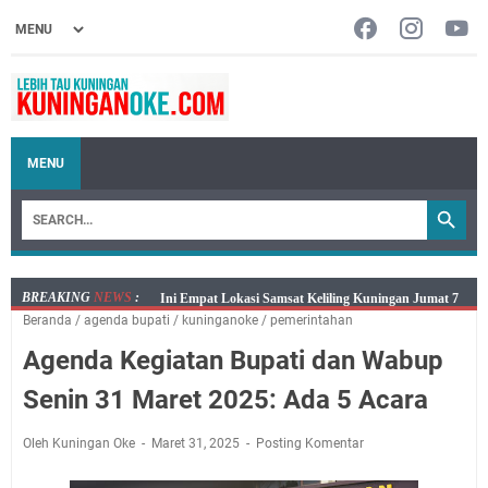
MENU
BREAKING
NEWS
:
Jumat 7 Agustus 2026 Mobil SIM Keliling Ada di
Beranda
/
agenda bupati
/
kuninganoke
/
pemerintahan
Kecamatan Sindangagung
Agenda Kegiatan Bupati dan Wabup
Embun Pagi Jumat 8 Agustus 2026: Jika Keberkahan
Dicabut Dari Hidupmu, Kamu Akan Tetap Berjalan
Senin 31 Maret 2025: Ada 5 Acara
Kelaparan Meskipun Memiliki Sekarung Penuh Uang
Salat Lima Waktu itu Bukan Cuma Kewajiban, Tapi
Oleh Kuningan Oke
Maret 31, 2025
Posting Komentar
juga Tempat Beristirahat yang Paling Menenangkan, Ini