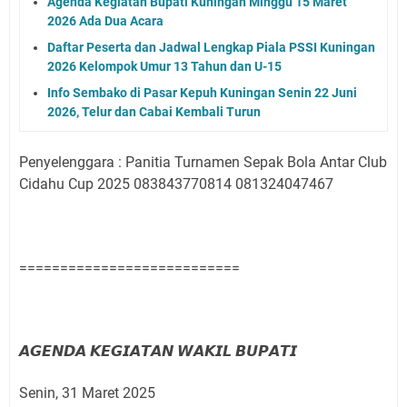
Agenda Kegiatan Bupati Kuningan Minggu 15 Maret
2026 Ada Dua Acara
Daftar Peserta dan Jadwal Lengkap Piala PSSI Kuningan
2026 Kelompok Umur 13 Tahun dan U-15
Info Sembako di Pasar Kepuh Kuningan Senin 22 Juni
2026, Telur dan Cabai Kembali Turun
Penyelenggara : Panitia Turnamen Sepak Bola Antar Club
Cidahu Cup 2025 083843770814 081324047467
===========================
𝘼𝙂𝙀𝙉𝘿𝘼 𝙆𝙀𝙂𝙄𝘼𝙏𝘼𝙉 𝙒𝘼𝙆𝙄𝙇 𝘽𝙐𝙋𝘼𝙏𝙄
Senin, 31 Maret 2025