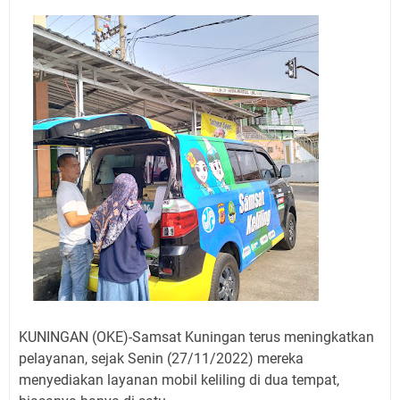
Jadwal Salat Wilayah Kuningan Jumat 7 Agustus 2026
Nobar Final Piala Presiden 2026 Bersama Kebo Bule
Sangat Seru
Warga Mulai Kesulitan Air Bersih Akibat Kekeringan,
Polres Kuningan dan PAM Tirta Kamuning Salurakan
12 Ribu Liter
Uniku Jadi Tuan Rumah Pendampingan Penyusunan
Dokumen SPMI
Sudahkah Kita Merdeka Dari Hawa Nafsu?
Info Sembako di Pasar Kepuh Kuningan Kamis 6
Agustus 2026, Daging Naik, Telur Turun
Agenda Kegiatan Bupati Kuningan Jumat 7 Agustus
2026 Ada Tiga, Tapi yang Bakal Dihadiri Hanya Satu
Ini Empat Lokasi Samsat Keliling Kuningan Jumat 7
Agustus 2026
KUNINGAN (OKE)-Samsat Kuningan terus meningkatkan
pelayanan, sejak Senin (27/11/2022) mereka
menyediakan layanan mobil keliling di dua tempat,