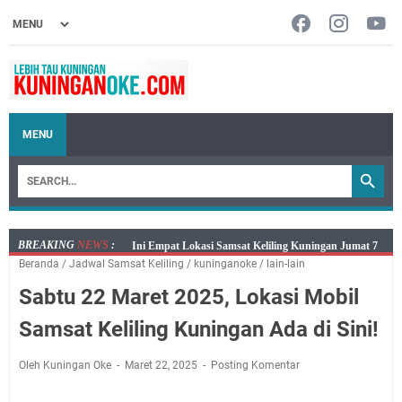
MENU
BREAKING
NEWS
:
Jumat 7 Agustus 2026 Mobil SIM Keliling Ada di
Beranda
/
Jadwal Samsat Keliling
/
kuninganoke
/
lain-lain
Kecamatan Sindangagung
Sabtu 22 Maret 2025, Lokasi Mobil
Embun Pagi Jumat 8 Agustus 2026: Jika Keberkahan
Dicabut Dari Hidupmu, Kamu Akan Tetap Berjalan
Samsat Keliling Kuningan Ada di Sini!
Kelaparan Meskipun Memiliki Sekarung Penuh Uang
Salat Lima Waktu itu Bukan Cuma Kewajiban, Tapi
Oleh Kuningan Oke
Maret 22, 2025
Posting Komentar
juga Tempat Beristirahat yang Paling Menenangkan, Ini