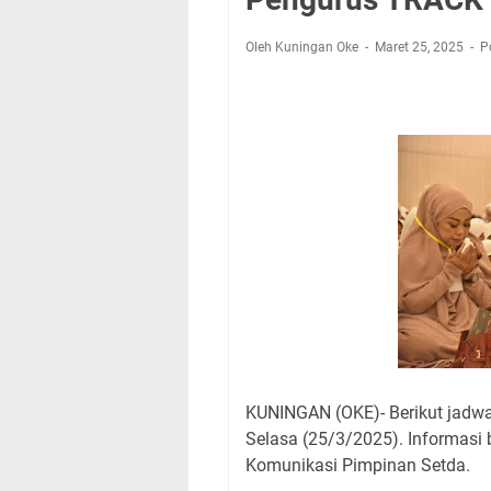
Nobar Final Piala 
Warga Mulai Kesuli
Oleh Kuningan Oke
Maret 25, 2025
P
Kamuning Saluraka
Uniku Jadi Tuan 
Sudahkah Kita Mer
Info Sembako di Pa
Agenda Kegiatan Bu
Hanya Satu
KUNINGAN (OKE)- Berikut jadw
Selasa (25/3/2025). Informasi 
Komunikasi Pimpinan Setda.