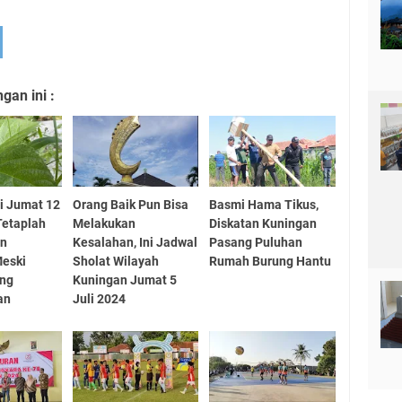
an ini :
i Jumat 12
Orang Baik Pun Bisa
Basmi Hama Tikus,
Tetaplah
Melakukan
Diskatan Kuningan
an
Kesalahan, Ini Jadwal
Pasang Puluhan
Meski
Sholat Wilayah
Rumah Burung Hantu
ng
Kuningan Jumat 5
an
Juli 2024