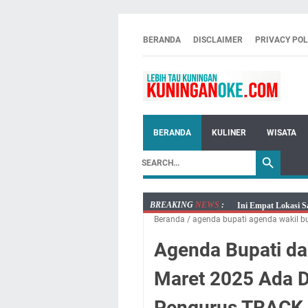
BERANDA
DISCLAIMER
PRIVACY POL
BERANDA
KULINER
WISATA
BREAKING
NEWS
:
Ini Empat Lokasi S
Beranda
/
agenda bupati agenda wakil b
Jumat 7 Agustus 20
Embun Pagi Jumat 
Agenda Bupati d
Tetap Berjalan Ke
Maret 2025 Ada D
Salat Lima Waktu i
Menenangkan, Ini J
Pengurus TRACK