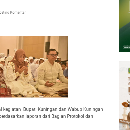
Presiden 2026 Bersama Kebo Bule Sangat Seru
tan Air Bersih Akibat Kekeringan, Polres Kuningan dan PAM Tirta
osting Komentar
n 12 Ribu Liter
Rumah Pendampingan Penyusunan Dokumen SPMI
deka Dari Hawa Nafsu?
sar Kepuh Kuningan Kamis 6 Agustus 2026, Daging Naik, Telur Turun
pati Kuningan Jumat 7 Agustus 2026 Ada Tiga, Tapi yang Bakal Dihadiri
al kegiatan Bupati Kuningan dan Wabup Kuningan
berdasarkan laporan dari Bagian Protokol dan