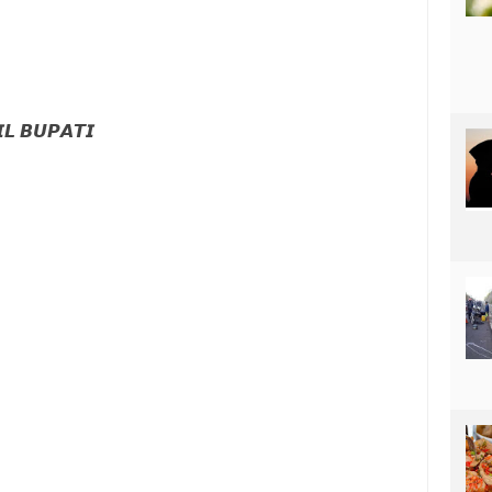
𝙇 𝘽𝙐𝙋𝘼𝙏𝙄