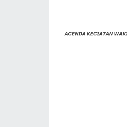
𝘼𝙂𝙀𝙉𝘿𝘼 𝙆𝙀𝙂𝙄𝘼𝙏𝘼𝙉 𝙒𝘼𝙆