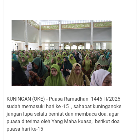
Jadwal Salat Wilayah Kuningan Jumat 7 Agustus 2026
Nobar Final Piala Presiden 2026 Bersama Kebo Bule
Sangat Seru
Warga Mulai Kesulitan Air Bersih Akibat Kekeringan,
Polres Kuningan dan PAM Tirta Kamuning Salurakan
12 Ribu Liter
Uniku Jadi Tuan Rumah Pendampingan Penyusunan
Dokumen SPMI
Sudahkah Kita Merdeka Dari Hawa Nafsu?
Info Sembako di Pasar Kepuh Kuningan Kamis 6
Agustus 2026, Daging Naik, Telur Turun
Agenda Kegiatan Bupati Kuningan Jumat 7 Agustus
2026 Ada Tiga, Tapi yang Bakal Dihadiri Hanya Satu
KUNINGAN (OKE) - Puasa Ramadhan 1446 H/2025
Ini Empat Lokasi Samsat Keliling Kuningan Jumat 7
sudah memasuki hari ke -15 , sahabat kuninganoke
Agustus 2026
jangan lupa selalu berniat dan membaca doa, agar
puasa diterima oleh Yang Maha kuasa, berikut doa
puasa hari ke-15