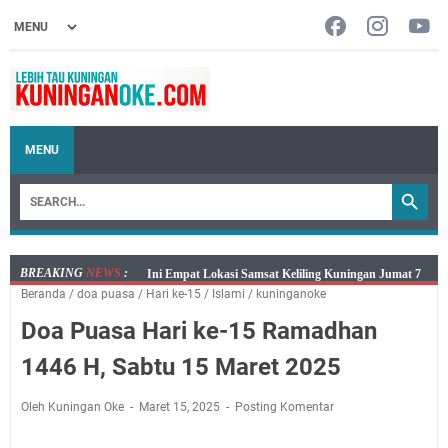
MENU
BREAKING
NEWS
:
Jumat 7 Agustus 2026 Mobil SIM Keliling Ada di
Beranda
/
doa puasa
/
Hari ke-15
/
Islami
/
kuninganoke
Kecamatan Sindangagung
Doa Puasa Hari ke-15 Ramadhan
Embun Pagi Jumat 8 Agustus 2026: Jika Keberkahan
Dicabut Dari Hidupmu, Kamu Akan Tetap Berjalan
1446 H, Sabtu 15 Maret 2025
Kelaparan Meskipun Memiliki Sekarung Penuh Uang
Salat Lima Waktu itu Bukan Cuma Kewajiban, Tapi
Oleh Kuningan Oke
Maret 15, 2025
Posting Komentar
juga Tempat Beristirahat yang Paling Menenangkan, Ini