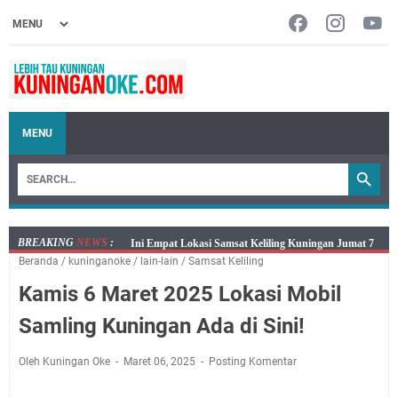
MENU
BREAKING
NEWS
:
Jumat 7 Agustus 2026 Mobil SIM Keliling Ada di
Beranda
/
kuninganoke
/
lain-lain
/
Samsat Keliling
Kecamatan Sindangagung
Kamis 6 Maret 2025 Lokasi Mobil
Embun Pagi Jumat 8 Agustus 2026: Jika Keberkahan
Dicabut Dari Hidupmu, Kamu Akan Tetap Berjalan
Samling Kuningan Ada di Sini!
Kelaparan Meskipun Memiliki Sekarung Penuh Uang
Salat Lima Waktu itu Bukan Cuma Kewajiban, Tapi
Oleh Kuningan Oke
Maret 06, 2025
Posting Komentar
juga Tempat Beristirahat yang Paling Menenangkan, Ini