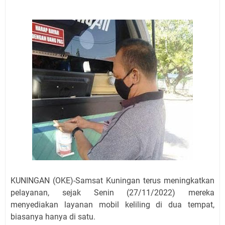
Jadwal Salat Wilayah Kuningan Jumat 7 Agustus 2026
Nobar Final Piala Presiden 2026 Bersama Kebo Bule
Sangat Seru
Warga Mulai Kesulitan Air Bersih Akibat Kekeringan,
Polres Kuningan dan PAM Tirta Kamuning Salurakan
12 Ribu Liter
Uniku Jadi Tuan Rumah Pendampingan Penyusunan
Dokumen SPMI
Sudahkah Kita Merdeka Dari Hawa Nafsu?
Info Sembako di Pasar Kepuh Kuningan Kamis 6
Agustus 2026, Daging Naik, Telur Turun
Agenda Kegiatan Bupati Kuningan Jumat 7 Agustus
2026 Ada Tiga, Tapi yang Bakal Dihadiri Hanya Satu
Ini Empat Lokasi Samsat Keliling Kuningan Jumat 7
Agustus 2026
KUNINGAN (OKE)-Samsat Kuningan terus meningkatkan
pelayanan, sejak Senin (27/11/2022) mereka
menyediakan layanan mobil keliling di dua tempat,
biasanya hanya di satu.