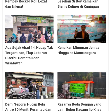
Pempek Rock N’ Roll Lezat
Lesehan Si Boy Ramaikan
dan Nikmat
Bisnis Kuliner di Kuningan
Ada Sejak Abad 14, Hucap Tak
Kenalkan Minuman Jenisa
Tergantikan, Tiap Lebaran
Hingga ke Mancanegara
Diserbu Perantau dan
Wisatawan
Demi Seporsi Hucap Rela
Rasanya Beda Dengan yang
Antre 30 Menit, Perantau dan
Lain, Bubur Kacang Ijo Khas