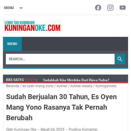
MENU
BREAKING
NEWS
:
Sudahkah Kita Merdeka Dari Hawa Nafsu?
Beranda
/
es oyen mang yono
/
kuliner
/
kuliner wisata
/
kuninganoke
Info Sembako di Pasar Kepuh Kuningan Kamis 6
Sudah Berjualan 30 Tahun, Es Oyen
Agustus 2026, Daging Naik, Telur Turun
Agenda Kegiatan Bupati Kuningan Jumat 7 Agustus
Mang Yono Rasanya Tak Pernah
2026 Ada Tiga, Tapi yang Bakal Dihadiri Hanya Satu
Berubah
Ini Empat Lokasi Samsat Keliling Kuningan Jumat 7
Agustus 2026
Oleh Kuningan Oke
Maret 04, 2025
Posting Komentar