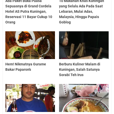
Ada Paket Buka Puasa
10 Makanan Khas Kuningan
Sepuasnya di Grand Cordela
yang Selalu Ada Pada Saat
Hotel AS Putra Kuningan,
Lebaran, Mulai Adas,
Reservasi 11 Bayar Cukup 10
Malaysia, Hingga Papais
Orang
Goblog
Hem! Nikmatnya Gurame
Berburu Kuliner Malam di
Bakar Paparon’s
Kuningan, Salah Satunya
Sorabi Teh Irus