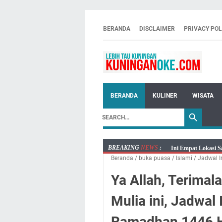
BERANDA
DISCLAIMER
PRIVACY POL
BERANDA
KULINER
WISATA
BREAKING
NEWS
:
Ini Empat Lokasi S
Beranda
/
buka puasa
/
Islami
/
Jadwal 
Jumat 7 Agustus 20
Embun Pagi Jumat 
Ya Allah, Terimal
Tetap Berjalan Ke
Mulia ini, Jadwa
Salat Lima Waktu i
Menenangkan, Ini J
Ramadhan 1446 H