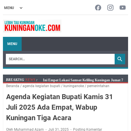
MENU
BREAKING
NEWS
:
Jumat 7 Agustus 2026 Mobil SIM Keliling Ada di
Beranda
/
agenda kegiatan bupati
/
kuninganoke
/
pemerintahan
Kecamatan Sindangagung
Agenda Kegiatan Bupati Kamis 31
Embun Pagi Jumat 8 Agustus 2026: Jika Keberkahan
Dicabut Dari Hidupmu, Kamu Akan Tetap Berjalan
Juli 2025 Ada Empat, Wabup
Kelaparan Meskipun Memiliki Sekarung Penuh Uang
Kuningan Tiga Acara
Salat Lima Waktu itu Bukan Cuma Kewajiban, Tapi
juga Tempat Beristirahat yang Paling Menenangkan, Ini
Oleh Muhammad Azam
Juli 31, 2025
Posting Komentar