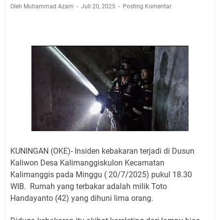
Jadwal Salat Wilayah Kuningan Jumat 7 Agustus 2026
Oleh Muhammad Azam
Juli 20, 2025
Posting Komentar
Nobar Final Piala Presiden 2026 Bersama Kebo Bule
Sangat Seru
Warga Mulai Kesulitan Air Bersih Akibat Kekeringan,
Polres Kuningan dan PAM Tirta Kamuning Salurakan
12 Ribu Liter
Uniku Jadi Tuan Rumah Pendampingan Penyusunan
Dokumen SPMI
Sudahkah Kita Merdeka Dari Hawa Nafsu?
Info Sembako di Pasar Kepuh Kuningan Kamis 6
Agustus 2026, Daging Naik, Telur Turun
Agenda Kegiatan Bupati Kuningan Jumat 7 Agustus
2026 Ada Tiga, Tapi yang Bakal Dihadiri Hanya Satu
KUNINGAN (OKE)- Insiden kebakaran terjadi di Dusun
Ini Empat Lokasi Samsat Keliling Kuningan Jumat 7
Kaliwon Desa Kalimanggiskulon Kecamatan
Agustus 2026
Kalimanggis pada Minggu ( 20/7/2025) pukul 18.30
WIB. Rumah yang terbakar adalah milik Toto
Handayanto (42) yang dihuni lima orang.