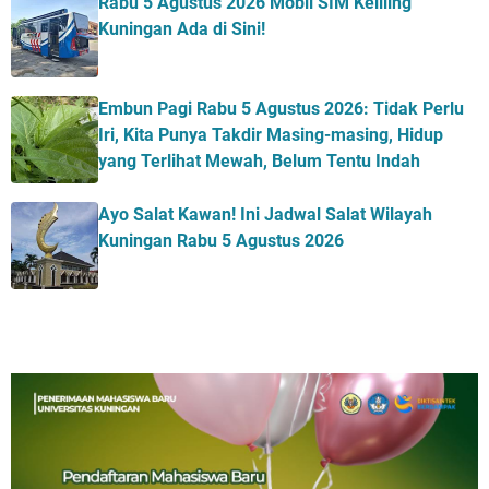
Rabu 5 Agustus 2026 Mobil SIM Keliling
Kuningan Ada di Sini!
Embun Pagi Rabu 5 Agustus 2026: Tidak Perlu
Iri, Kita Punya Takdir Masing-masing, Hidup
yang Terlihat Mewah, Belum Tentu Indah
Ayo Salat Kawan! Ini Jadwal Salat Wilayah
Kuningan Rabu 5 Agustus 2026