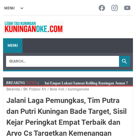
MENU
BREAKING
NEWS
:
Jumat 7 Agustus 2026 Mobil SIM Keliling Ada di
Beranda
/
BK Porpov XV
/
Bola Voli
/
kuninganoke
Kecamatan Sindangagung
Jalani Laga Pemungkas, Tim Putra
Embun Pagi Jumat 8 Agustus 2026: Jika Keberkahan
Dicabut Dari Hidupmu, Kamu Akan Tetap Berjalan
dan Putri Kuningan Bade Target, Sisil
Kelaparan Meskipun Memiliki Sekarung Penuh Uang
Kejar Peringkat Empat Terbaik dan
Salat Lima Waktu itu Bukan Cuma Kewajiban, Tapi
juga Tempat Beristirahat yang Paling Menenangkan, Ini
Aryo Cs Targetkan Kemenangan