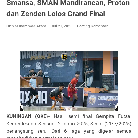
Jadwal Salat Wilayah Kuningan Jumat 7 Agustus 2026
Smansa, SMAN Mandirancan, Proton
Nobar Final Piala Presiden 2026 Bersama Kebo Bule
dan Zenden Lolos Grand Final
Sangat Seru
Warga Mulai Kesulitan Air Bersih Akibat Kekeringan,
Oleh Muhammad Azam
Juli 21, 2025
Posting Komentar
Polres Kuningan dan PAM Tirta Kamuning Salurakan
12 Ribu Liter
Uniku Jadi Tuan Rumah Pendampingan Penyusunan
Dokumen SPMI
Sudahkah Kita Merdeka Dari Hawa Nafsu?
Info Sembako di Pasar Kepuh Kuningan Kamis 6
Agustus 2026, Daging Naik, Telur Turun
Agenda Kegiatan Bupati Kuningan Jumat 7 Agustus
2026 Ada Tiga, Tapi yang Bakal Dihadiri Hanya Satu
Ini Empat Lokasi Samsat Keliling Kuningan Jumat 7
Agustus 2026
KUNINGAN (OKE)-
Hasil semi final Gempita Futsal
Kemerdekaan Season 2 tahun 2025, Senin (21/7/2025)
berlangsung seru. Dari 6 laga yang digelar semua