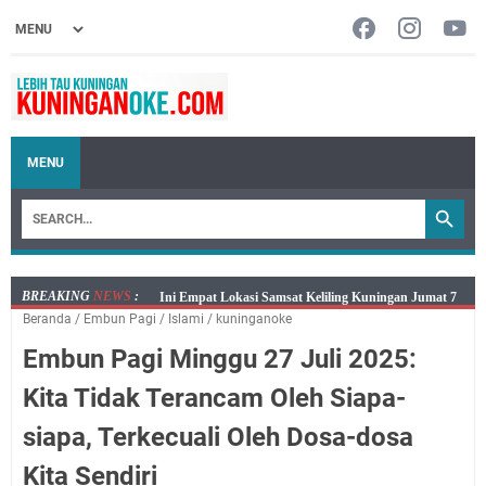
MENU
BREAKING
NEWS
:
Jumat 7 Agustus 2026 Mobil SIM Keliling Ada di
Beranda
/
‌Embun Pagi
/
Islami
/
kuninganoke
Kecamatan Sindangagung
Embun Pagi Minggu 27 Juli 2025:
Embun Pagi Jumat 8 Agustus 2026: Jika Keberkahan
Dicabut Dari Hidupmu, Kamu Akan Tetap Berjalan
Kita Tidak Terancam Oleh Siapa-
Kelaparan Meskipun Memiliki Sekarung Penuh Uang
siapa, Terkecuali Oleh Dosa-dosa
Salat Lima Waktu itu Bukan Cuma Kewajiban, Tapi
juga Tempat Beristirahat yang Paling Menenangkan, Ini
Kita Sendiri