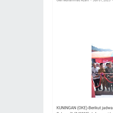
Oleh Muhammad Azam
Nobar Final Piala 
Juli 01, 2025
Warga Mulai Kesuli
Kamuning Saluraka
Uniku Jadi Tuan 
Sudahkah Kita Mer
Info Sembako di Pa
Agenda Kegiatan Bu
Hanya Satu
KUNINGAN (OKE)-Berikut jadwa