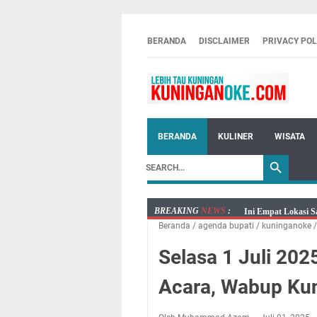
BERANDA
DISCLAIMER
PRIVACY POL
BERANDA
KULINER
WISATA
BREAKING
NEWS
:
Ini Empat Lokasi S
Beranda
/
agenda bupati
/
kuninganoke
Jumat 7 Agustus 20
Embun Pagi Jumat 
Selasa 1 Juli 202
Tetap Berjalan Ke
Acara, Wabup Ku
Salat Lima Waktu i
Menenangkan, Ini J