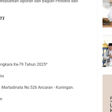
erdasarkan laporan dari Bagian Protokol dan
𝙏𝙄
ngkara Ke-79 Tahun 2025*
Ibu
E. Martadinata No.526 Ancaran - Kuningan.
an