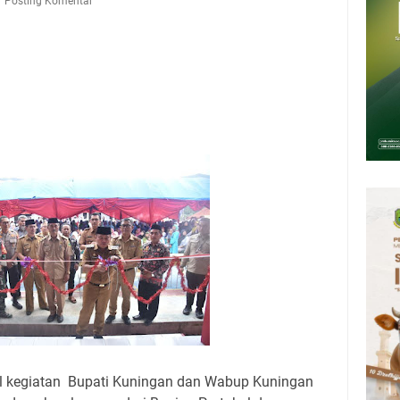
Presiden 2026 Bersama Kebo Bule Sangat Seru
Posting Komentar
tan Air Bersih Akibat Kekeringan, Polres Kuningan dan PAM Tirta
n 12 Ribu Liter
Rumah Pendampingan Penyusunan Dokumen SPMI
deka Dari Hawa Nafsu?
sar Kepuh Kuningan Kamis 6 Agustus 2026, Daging Naik, Telur Turun
pati Kuningan Jumat 7 Agustus 2026 Ada Tiga, Tapi yang Bakal Dihadiri
l kegiatan Bupati Kuningan dan Wabup Kuningan