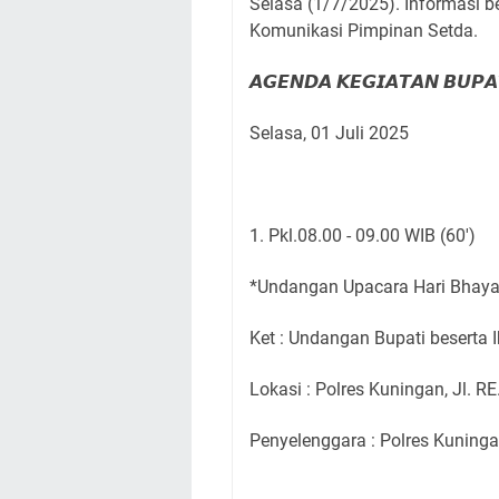
Selasa (1/7/2025). Informasi b
Komunikasi Pimpinan Setda.
𝘼𝙂𝙀𝙉𝘿𝘼 𝙆𝙀𝙂𝙄𝘼𝙏𝘼𝙉 𝘽𝙐𝙋
Selasa, 01 Juli 2025
1. Pkl.08.00 - 09.00 WIB (60')
*Undangan Upacara Hari Bhaya
Ket : Undangan Bupati beserta 
Lokasi : Polres Kuningan, Jl. R
Penyelenggara : Polres Kuning