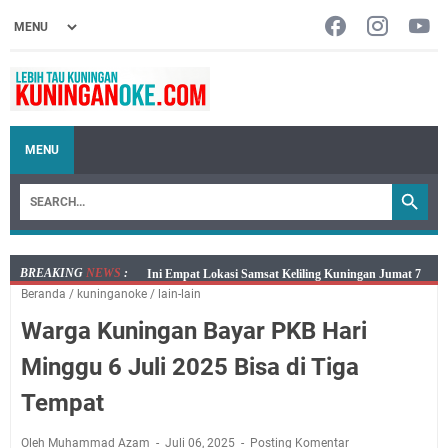
MENU
BREAKING
NEWS
:
Jumat 7 Agustus 2026 Mobil SIM Keliling Ada di
Beranda
/
kuninganoke
/
lain-lain
Kecamatan Sindangagung
Warga Kuningan Bayar PKB Hari
Embun Pagi Jumat 8 Agustus 2026: Jika Keberkahan
Dicabut Dari Hidupmu, Kamu Akan Tetap Berjalan
Minggu 6 Juli 2025 Bisa di Tiga
Kelaparan Meskipun Memiliki Sekarung Penuh Uang
Tempat
Salat Lima Waktu itu Bukan Cuma Kewajiban, Tapi
juga Tempat Beristirahat yang Paling Menenangkan, Ini
Oleh Muhammad Azam
Juli 06, 2025
Posting Komentar