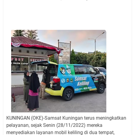
Jadwal Salat Wilayah Kuningan Jumat 7 Agustus 2026
Nobar Final Piala Presiden 2026 Bersama Kebo Bule
Sangat Seru
Warga Mulai Kesulitan Air Bersih Akibat Kekeringan,
Polres Kuningan dan PAM Tirta Kamuning Salurakan
12 Ribu Liter
Uniku Jadi Tuan Rumah Pendampingan Penyusunan
Dokumen SPMI
Sudahkah Kita Merdeka Dari Hawa Nafsu?
Info Sembako di Pasar Kepuh Kuningan Kamis 6
Agustus 2026, Daging Naik, Telur Turun
Agenda Kegiatan Bupati Kuningan Jumat 7 Agustus
2026 Ada Tiga, Tapi yang Bakal Dihadiri Hanya Satu
Ini Empat Lokasi Samsat Keliling Kuningan Jumat 7
Agustus 2026
KUNINGAN (OKE)-Samsat Kuningan terus meningkatkan
pelayanan, sejak Senin (28/11/2022) mereka
menyediakan layanan mobil keliling di dua tempat,