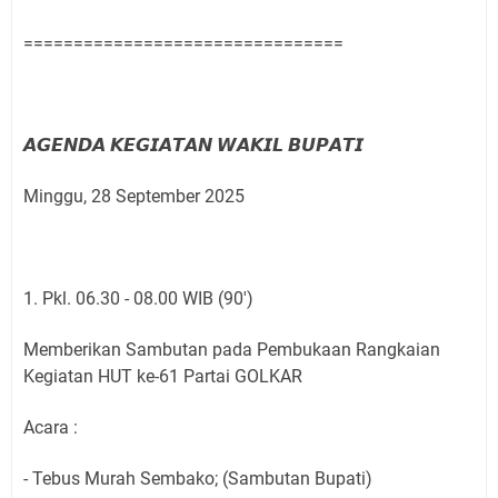
================================
𝘼𝙂𝙀𝙉𝘿𝘼 𝙆𝙀𝙂𝙄𝘼𝙏𝘼𝙉 𝙒𝘼𝙆𝙄𝙇 𝘽𝙐𝙋𝘼𝙏𝙄
Minggu, 28 September 2025
1. Pkl. 06.30 - 08.00 WIB (90')
Memberikan Sambutan pada Pembukaan Rangkaian
Kegiatan HUT ke-61 Partai GOLKAR
Acara :
- Tebus Murah Sembako; (Sambutan Bupati)