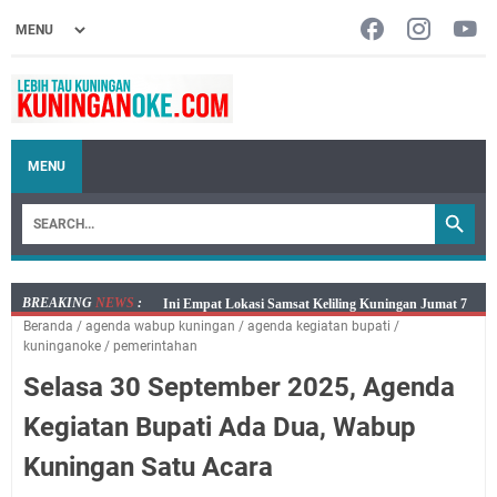
MENU
BREAKING
NEWS
:
Jumat 7 Agustus 2026 Mobil SIM Keliling Ada di
Beranda
/
agenda wabup kuningan
/
agenda kegiatan bupati
/
Kecamatan Sindangagung
kuninganoke
/
pemerintahan
Embun Pagi Jumat 8 Agustus 2026: Jika Keberkahan
Selasa 30 September 2025, Agenda
Dicabut Dari Hidupmu, Kamu Akan Tetap Berjalan
Kelaparan Meskipun Memiliki Sekarung Penuh Uang
Kegiatan Bupati Ada Dua, Wabup
Salat Lima Waktu itu Bukan Cuma Kewajiban, Tapi
Kuningan Satu Acara
juga Tempat Beristirahat yang Paling Menenangkan, Ini