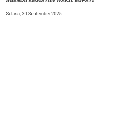
𝘼𝙂𝙀𝙉𝘿𝘼 𝙆𝙀𝙂𝙄𝘼𝙏𝘼𝙉 𝙒𝘼𝙆𝙄𝙇 𝘽𝙐𝙋𝘼𝙏𝙄
Selasa, 30 September 2025