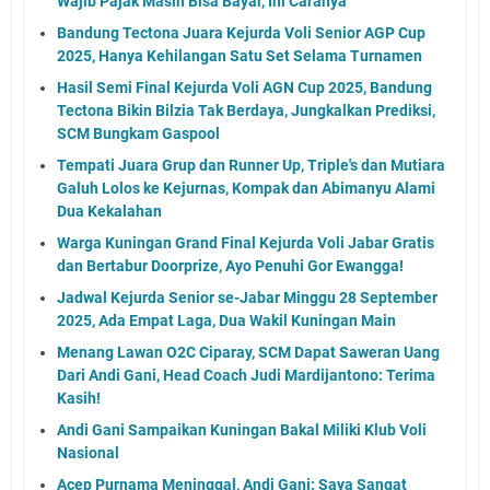
Wajib Pajak Masih Bisa Bayar, Ini Caranya
Bandung Tectona Juara Kejurda Voli Senior AGP Cup
2025, Hanya Kehilangan Satu Set Selama Turnamen
Hasil Semi Final Kejurda Voli AGN Cup 2025, Bandung
Tectona Bikin Bilzia Tak Berdaya, Jungkalkan Prediksi,
SCM Bungkam Gaspool
Tempati Juara Grup dan Runner Up, Triple's dan Mutiara
Galuh Lolos ke Kejurnas, Kompak dan Abimanyu Alami
Dua Kekalahan
Warga Kuningan Grand Final Kejurda Voli Jabar Gratis
dan Bertabur Doorprize, Ayo Penuhi Gor Ewangga!
Jadwal Kejurda Senior se-Jabar Minggu 28 September
2025, Ada Empat Laga, Dua Wakil Kuningan Main
Menang Lawan O2C Ciparay, SCM Dapat Saweran Uang
Dari Andi Gani, Head Coach Judi Mardijantono: Terima
Kasih!
Andi Gani Sampaikan Kuningan Bakal Miliki Klub Voli
Nasional
Acep Purnama Meninggal, Andi Gani: Saya Sangat