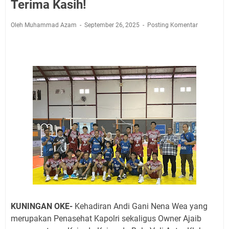
Jadwal Salat Wilayah Kuningan Jumat 7 Agustus 2026
Terima Kasih!
Nobar Final Piala Presiden 2026 Bersama Kebo Bule
Oleh Muhammad Azam
September 26, 2025
Posting Komentar
Sangat Seru
Warga Mulai Kesulitan Air Bersih Akibat Kekeringan,
Polres Kuningan dan PAM Tirta Kamuning Salurakan
12 Ribu Liter
Uniku Jadi Tuan Rumah Pendampingan Penyusunan
Dokumen SPMI
Sudahkah Kita Merdeka Dari Hawa Nafsu?
Info Sembako di Pasar Kepuh Kuningan Kamis 6
Agustus 2026, Daging Naik, Telur Turun
Agenda Kegiatan Bupati Kuningan Jumat 7 Agustus
2026 Ada Tiga, Tapi yang Bakal Dihadiri Hanya Satu
Ini Empat Lokasi Samsat Keliling Kuningan Jumat 7
Agustus 2026
KUNINGAN OKE-
Kehadiran Andi Gani Nena Wea yang
merupakan Penasehat Kapolri sekaligus Owner Ajaib