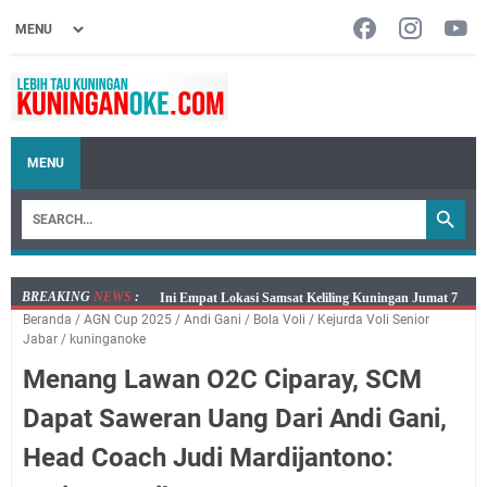
MENU
BREAKING
NEWS
:
Jumat 7 Agustus 2026 Mobil SIM Keliling Ada di
Beranda
/
AGN Cup 2025
/
Andi Gani
/
Bola Voli
/
Kejurda Voli Senior
Kecamatan Sindangagung
Jabar
/
kuninganoke
Embun Pagi Jumat 8 Agustus 2026: Jika Keberkahan
Menang Lawan O2C Ciparay, SCM
Dicabut Dari Hidupmu, Kamu Akan Tetap Berjalan
Kelaparan Meskipun Memiliki Sekarung Penuh Uang
Dapat Saweran Uang Dari Andi Gani,
Salat Lima Waktu itu Bukan Cuma Kewajiban, Tapi
Head Coach Judi Mardijantono:
juga Tempat Beristirahat yang Paling Menenangkan, Ini