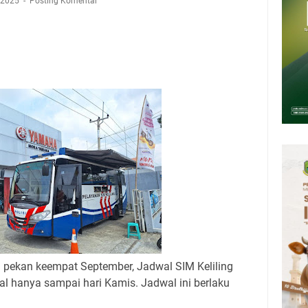
tan Air Bersih Akibat Kekeringan, Polres Kuningan dan PAM Tirta
, 2025
Posting Komentar
n 12 Ribu Liter
Rumah Pendampingan Penyusunan Dokumen SPMI
deka Dari Hawa Nafsu?
sar Kepuh Kuningan Kamis 6 Agustus 2026, Daging Naik, Telur Turun
pati Kuningan Jumat 7 Agustus 2026 Ada Tiga, Tapi yang Bakal Dihadiri
amsat Keliling Kuningan Jumat 7 Agustus 2026
i pekan keempat September, Jadwal SIM Keliling
wal hanya sampai hari Kamis. Jadwal ini berlaku