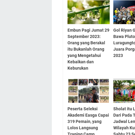
Embun Pagi Jumat 29
Gol Riyan 
September 2023:
Bawa Plut
Orang yang Berakal
Luragungt
itu Bukanlah Orang
Juara Porg
yang Mengetahui
2023
Kebaikan dan
Keburukan
Peserta Seleksi
Sholat itu 
Akademi Easga Capai
Dari Pada T
319 Pemain, yang
Jadwal Le
Lolos Langsung
Wilayah K
Traning Camp
Sabtu 23 