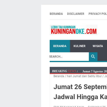
BERANDA
DISCLAIMER
PRIVACY POL
BERANDA
KULINER
WISATA
BREAKING
NEWS
:
Jumat 7 Agustus 20
Beranda
/
hari Jumat dan Sabtu libur
/
J
Embun Pagi Jumat 
Tetap Berjalan Ke
Jumat 26 Septembe
Salat Lima Waktu i
Jadwal Hingga K
Menenangkan, Ini J
Nobar Final Piala 