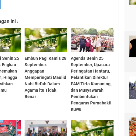
an ini :
 Senin 25
Embun Pagi Kamis 28
Agenda Senin 25
: Engkau
September:
September, Upacara
enemukan
Anggapan
Peringatan Hantaru,
n, Hingga
Memperingati Maulid
Pelantikan Direktur
sihkan
Nabi Bid'ah Dalam
PAM Tirta Kamuning,
imu
Agama itu Tidak
dan Musyawarah
Benar
Pembentukan
Pengurus Purnabakti
Kuwu