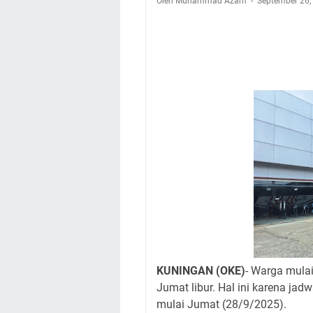
Oleh Muhammad Azam
Warga Mulai Kesuli
September 26
Kamuning Saluraka
Uniku Jadi Tuan 
Sudahkah Kita Mer
Info Sembako di Pa
Agenda Kegiatan Bu
Hanya Satu
Ini Empat Lokasi S
KUNINGAN (OKE)
- Warga mula
Jumat libur. Hal ini karena jad
mulai Jumat (28/9/2025).