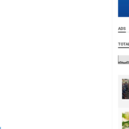
ADS
TOTA
r