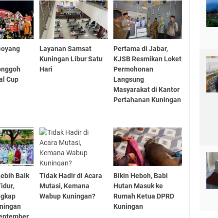
Goyang
Layanan Samsat
Pertama di Jabar,
o
Kuningan Libur Satu
KJSB Resmikan Loket
onggoh
Hari
Permohonan
al Cup
Langsung
Masyarakat di Kantor
Pertahanan Kuningan
Lebih Baik
Tidak Hadir di Acara
Bikin Heboh, Babi
idur,
Mutasi, Kemana
Hutan Masuk ke
ngkap
Wabup Kuningan?
Rumah Ketua DPRD
uningan
Kuningan
September