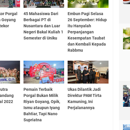
kor Porgal
45 Mahasiswa Dari
Embun Pagi Selasa
n Goyang
Berbagai PT di
26 September: Hidup
Rekor
Nusantara dan Luar
itu Hanyalah
Negeri Bakal Kuliah 1
Perpanjangan
Semester di Uniku
Kesempatan Taubat
dan Kembali Kepada
Rabbmu
Putra
Pemain Terbaik
Ukas Dilantik Jadi
kandang
Porgal Bukan Milik
Direktur PAM Tirta
al 2022
Riyan Goyang, Opik,
Kamuning, Ini
Ismu ataupun Iyang
Perjalanannya
Bahtiar, Tapi Nano
Supriatna