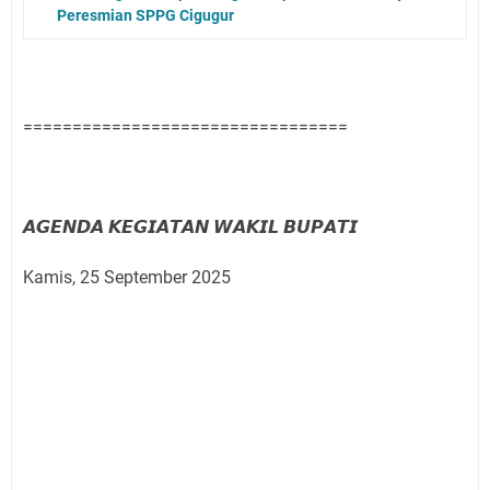
Peresmian SPPG Cigugur
=================================
𝘼𝙂𝙀𝙉𝘿𝘼 𝙆𝙀𝙂𝙄𝘼𝙏𝘼𝙉 𝙒𝘼𝙆𝙄𝙇 𝘽𝙐𝙋𝘼𝙏𝙄
Kamis, 25 September 2025