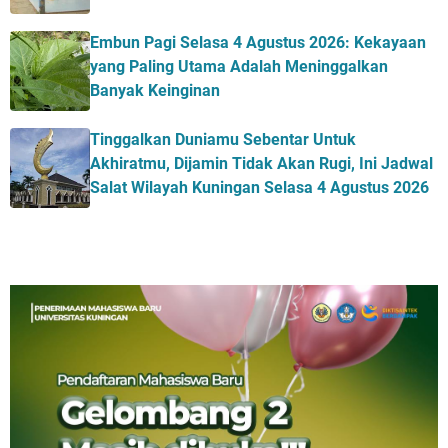
Embun Pagi Selasa 4 Agustus 2026: Kekayaan
yang Paling Utama Adalah Meninggalkan
Banyak Keinginan
Tinggalkan Duniamu Sebentar Untuk
Akhiratmu, Dijamin Tidak Akan Rugi, Ini Jadwal
Salat Wilayah Kuningan Selasa 4 Agustus 2026