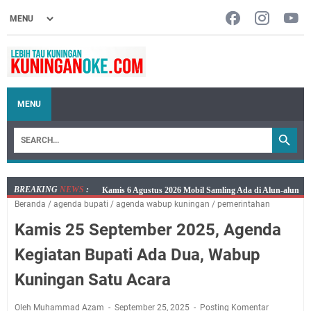
MENU
BREAKING
NEWS
:
Layanan Mobil Samsat Keliling Kuningan Kamis 6
Beranda
/
agenda bupati
/
agenda wabup kuningan
/
pemerintahan
Agustus 2026 Ada di Empat Titik
Kamis 25 September 2025, Agenda
Embun Pagi Kamis 6 Agustus 2026: Tidak Semua
Keterlambatan Berarti Kegagalan
Kegiatan Bupati Ada Dua, Wabup
Setiap Noda Ada Pembersihnya, Salat Bisa Menjadi
Kuningan Satu Acara
Pembersih Dosa Kita, Ini Jadwal Salat Wilayah
Kuningan Kamis 6 Agustus 2026
Oleh Muhammad Azam
September 25, 2025
Posting Komentar