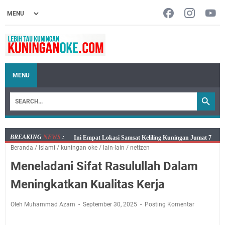
MENU
BREAKING
NEWS
:
Jumat 7 Agustus 2026 Mobil SIM Keliling Ada di
Beranda
/
Islami
/
kuningan oke
/
lain-lain
/
netizen
Kecamatan Sindangagung
Meneladani Sifat Rasulullah Dalam
Embun Pagi Jumat 8 Agustus 2026: Jika Keberkahan
Dicabut Dari Hidupmu, Kamu Akan Tetap Berjalan
Meningkatkan Kualitas Kerja
Kelaparan Meskipun Memiliki Sekarung Penuh Uang
Salat Lima Waktu itu Bukan Cuma Kewajiban, Tapi
Oleh Muhammad Azam
September 30, 2025
Posting Komentar
juga Tempat Beristirahat yang Paling Menenangkan, Ini