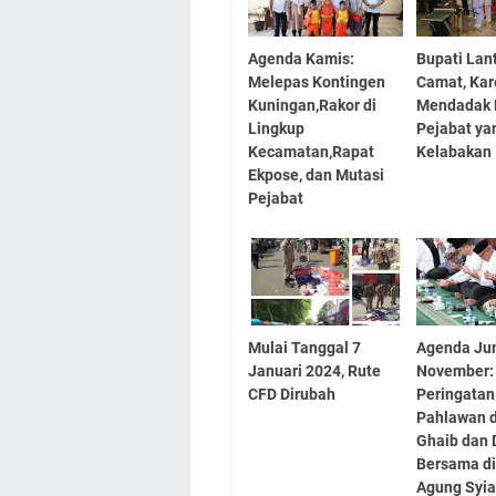
Agenda Kamis:
Bupati Lant
Melepas Kontingen
Camat, Ka
Kuningan,Rakor di
Mendadak 
Lingkup
Pejabat ya
Kecamatan,Rapat
Kelabakan
Ekpose, dan Mutasi
Pejabat
Mulai Tanggal 7
Agenda Ju
Januari 2024, Rute
November:
CFD Dirubah
Peringatan
Pahlawan d
Ghaib dan 
Bersama di
Agung Syia