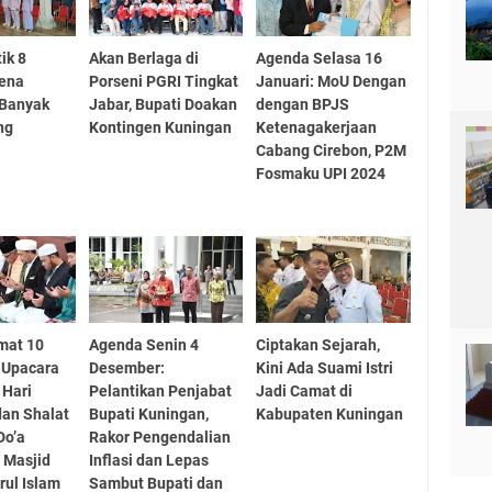
ik 8
Akan Berlaga di
Agenda Selasa 16
rena
Porseni PGRI Tingkat
Januari: MoU Dengan
Banyak
Jabar, Bupati Doakan
dengan BPJS
ng
Kontingen Kuningan
Ketenagakerjaan
Cabang Cirebon, P2M
Fosmaku UPI 2024
mat 10
Agenda Senin 4
Ciptakan Sejarah,
 Upacara
Desember:
Kini Ada Suami Istri
 Hari
Pelantikan Penjabat
Jadi Camat di
an Shalat
Bupati Kuningan,
Kabupaten Kuningan
Do’a
Rakor Pengendalian
 Masjid
Inflasi dan Lepas
rul Islam
Sambut Bupati dan