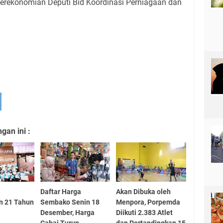
erekonomian Deputi Bid Koordinasi Perniagaan dan
an ini :
Daftar Harga
Akan Dibuka oleh
n 21 Tahun
Sembako Senin 18
Menpora, Porpemda
Desember, Harga
Diikuti 2.383 Atlet
Cabai Turun,
dan Pertandingkan 15