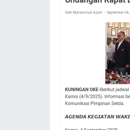
Nobar Final Piala 
Warga Mulai Kesuli
Oleh Muhammad Azam
September 04
Kamuning Saluraka
Uniku Jadi Tuan 
Sudahkah Kita Mer
Info Sembako di Pa
Agenda Kegiatan Bu
Hanya Satu
KUNINGAN OKE-
Berikut jadwa
Kamis (4/9/2025). Informasi be
Komunikasi Pimpinan Setda.
𝘼𝙂𝙀𝙉𝘿𝘼 𝙆𝙀𝙂𝙄𝘼𝙏𝘼𝙉 𝙒𝘼𝙆