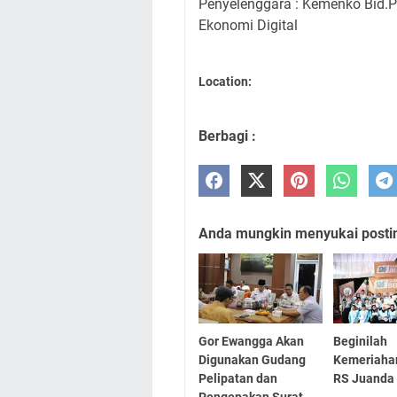
Penyelenggara : Kemenko Bid.P
Ekonomi Digital
Location:
Berbagi :
Anda mungkin menyukai posting
Gor Ewangga Akan
Beginilah
Digunakan Gudang
Kemeriaha
Pelipatan dan
RS Juanda
Pengepakan Surat