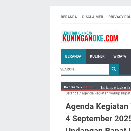
BERANDA
DISCLAIMER
PRIVACY POL
BERANDA
KULINER
WISATA
BREAKING
NEWS
:
Ini Empat Lokasi S
Beranda
/
agenda kegiatan wabup bupat
Jumat 7 Agustus 20
Embun Pagi Jumat 
Agenda Kegiatan 
Tetap Berjalan Ke
4 September 2025
Salat Lima Waktu i
Menenangkan, Ini J
Undangan Rapat 