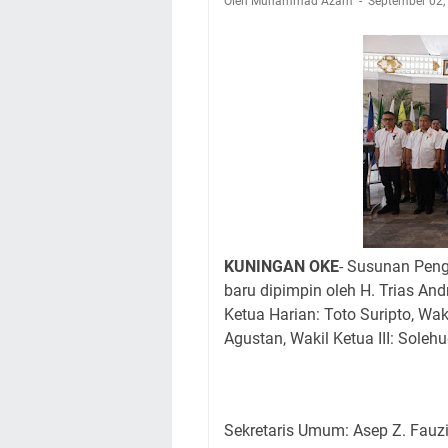
Ini Lokasi Samling
Oleh Muhammad Azam
September 02
Rabu 5 Agustus 202
Embun Pagi Rabu 5 
yang Terlihat Mewa
Ayo Salat Kawan! I
Agenda Kegiatan Bu
Kamis 6 Agustus 20
Besaran Biayanya
KUNINGAN OKE
- Susunan Pen
baru dipimpin oleh H. Trias An
Ketua Harian: Toto Suripto, Wak
Agustan, Wakil Ketua III: Solehu
Sekretaris Umum: Asep Z. Fauz