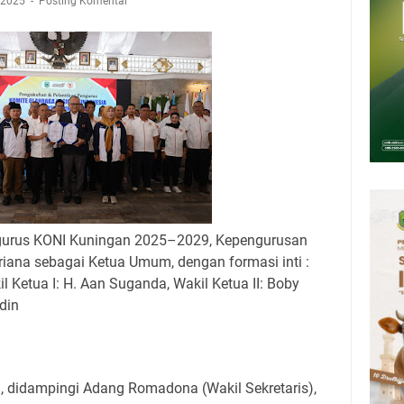
 Kuningan Rabu 5 Agustus 2026
, 2025
Posting Komentar
6 Mobil SIM Keliling Kuningan Ada di Sini!
Agustus 2026: Tidak Perlu Iri, Kita Punya Takdir Masing-masing, Hidup
h, Belum Tentu Indah
ni Jadwal Salat Wilayah Kuningan Rabu 5 Agustus 2026
pati Kuningan Kamis 6 Agustus 2026 Ada Tiga Acara
26 Mobil Samling Ada di Alun-alun Luragung, Ini Persyaratan dan
gurus KONI Kuningan 2025–2029, Kepengurusan
driana sebagai Ketua Umum, dengan formasi inti :
il Ketua I: H. Aan Suganda, Wakil Ketua II: Boby
din
i, didampingi Adang Romadona (Wakil Sekretaris),