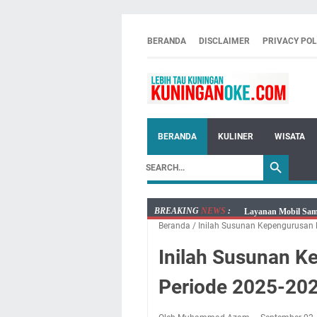
BERANDA
DISCLAIMER
PRIVACY POL
BERANDA
KULINER
WISATA
BREAKING
NEWS
:
Layanan Mobil Sams
Beranda
/
Inilah Susunan Kepengurusan
Embun Pagi Kamis 6
Setiap Noda Ada Pe
Inilah Susunan 
Wilayah Kuningan 
Periode 2025-20
Agenda Kegiatan B
Dua Acara