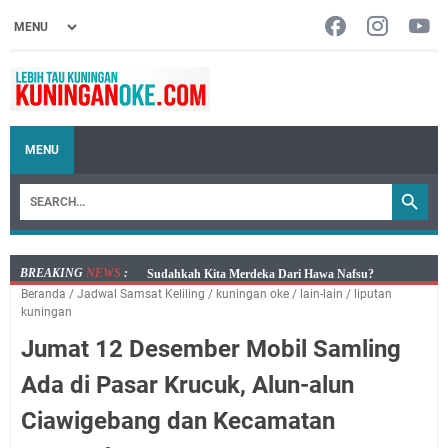
MENU
BREAKING
NEWS
:
Info Sembako di Pasar Kepuh Kuningan Kamis 6
Beranda
/
Jadwal Samsat Keliling
/
kuningan oke
/
lain-lain
/
liputan
Agustus 2026, Daging Naik, Telur Turun
kuningan
Agenda Kegiatan Bupati Kuningan Kamis 6 Agustus
Jumat 12 Desember Mobil Samling
2026 Ada Tiga Acara
Kamis 6 Agustus 2026 Mobil Samling Ada di Alun-alun
Ada di Pasar Krucuk, Alun-alun
Luragung, Ini Persyaratan dan Besaran Biayanya
Ciawigebang dan Kecamatan
Layanan Mobil Samsat Keliling Kuningan Kamis 6