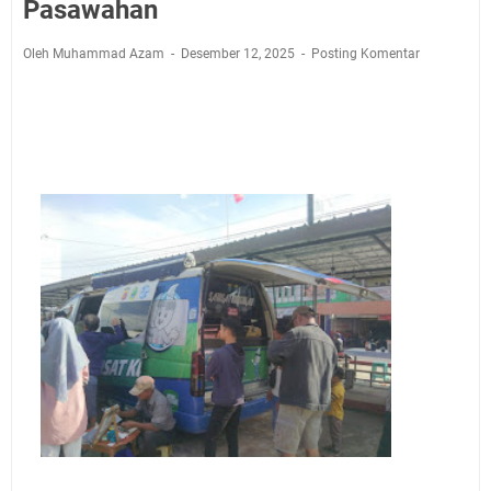
Agustus 2026 Ada di Empat Titik
Pasawahan
Embun Pagi Kamis 6 Agustus 2026: Tidak Semua
Oleh Muhammad Azam
Desember 12, 2025
Posting Komentar
Keterlambatan Berarti Kegagalan
Setiap Noda Ada Pembersihnya, Salat Bisa Menjadi
Pembersih Dosa Kita, Ini Jadwal Salat Wilayah
Kuningan Kamis 6 Agustus 2026
Agenda Kegiatan Bupati, Wabup dan Sekda Kuningan
Rabu 5 Agustus 2026 Masing-masing Dua Acara
Ini Lokasi Samling Kuningan Rabu 5 Agustus 2026
Uniku Jadi Tuan Rumah Pendampingan Penyusunan
Dokumen SPMI
Sudahkah Kita Merdeka Dari Hawa Nafsu?